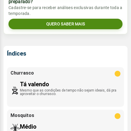
preparado?
Vento
Chuva
Cadastre-se para receber análises exclusivas durante toda a
Sol
Umidade do ar
temporada.
1.9mm
ENE - 12km/h
05:58h às 17:59h
56%
93%
78% de chance
QUERO SABER MAIS
Lua
Sol
Umidade do ar
Rajada de vento
Minguante
05:58h às 17:59h
63%
95%
ENE - 42km/h
Índices
Lua
Rajada de vento
Minguante
ENE - 37km/h
Churrasco
Tá valendo
Mesmo que as condições de tempo não sejam ideais, dá pra
aproveitar o churrasco.
Mosquitos
Médio