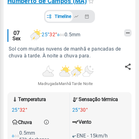
Humberto de Campos (MA)
Timeline
Alertas
07
25°
32°
0.5mm
Sex
meteorológicos
Sol com muitas nuvens de manhã e pancadas de
chuva à tarde. À noite a chuva para.
Madrugada
Manhã
Tarde
Noite
Temperatura
Sensação térmica
25°
32°
25°
30°
Vento
Chuva
0.5mm
ENE - 15km/h