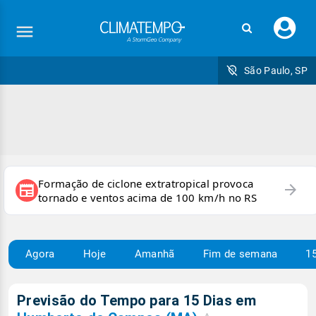
Faç
seu
logi
São Paulo, SP
Formação de ciclone extratropical provoca
arrow_forward
newspaper
tornado e ventos acima de 100 km/h no RS
Agora
Hoje
Amanhã
Fim de semana
15
Previsão do Tempo para 15 Dias em