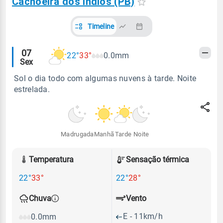
Cachoeira dos Índios (PB)
Timeline
Alertas
07
22°
33°
0.0mm
Sex
meteorológicos
Sol o dia todo com algumas nuvens à tarde. Noite
estrelada.
Madrugada
Manhã
Tarde
Noite
Temperatura
Sensação térmica
22°
33°
22°
28°
Vento
Chuva
E - 11km/h
0.0mm