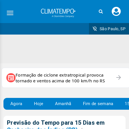
Faç
seu
logi
São Paulo, SP
Formação de ciclone extratropical provoca
arrow_forward
newspaper
tornado e ventos acima de 100 km/h no RS
Agora
Hoje
Amanhã
Fim de semana
15
Previsão do Tempo para 15 Dias em