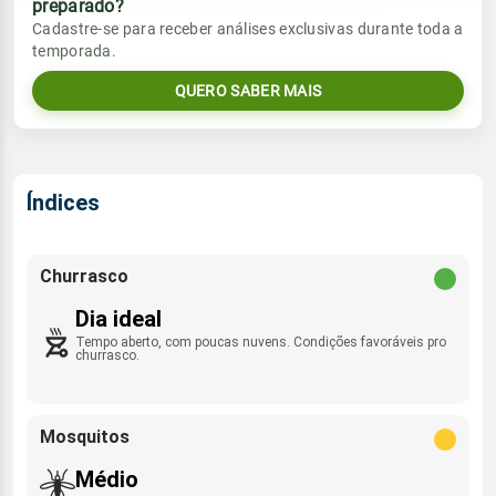
preparado?
Vento
Chuva
Cadastre-se para receber análises exclusivas durante toda a
Sol
Umidade do ar
temporada.
05:44h às 17:35h
SSE - 11km/h
0.0mm
30%
83%
QUERO SABER MAIS
Sol
Umidade do ar
Lua
Rajada de vento
05:44h às 17:35h
Minguante
29%
75%
ESE - 35km/h
Lua
Índices
Rajada de vento
Minguante
SSE - 33km/h
Churrasco
Dia ideal
Tempo aberto, com poucas nuvens. Condições favoráveis pro
churrasco.
Mosquitos
Médio