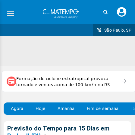
Faç
seu
logi
São Paulo, SP
Formação de ciclone extratropical provoca
arrow_forward
newspaper
tornado e ventos acima de 100 km/h no RS
Agora
Hoje
Amanhã
Fim de semana
15
Previsão do Tempo para 15 Dias em