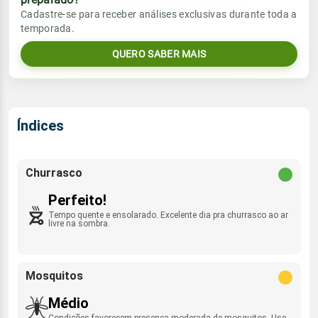
Vento
Chuva
Cadastre-se para receber análises exclusivas durante toda a
Sol
Umidade do ar
temporada.
ESE - 8km/h
0.0mm
05:52h às 17:49h
37%
87%
QUERO SABER MAIS
Sol
Umidade do ar
Lua
Rajada de vento
05:52h às 17:49h
32%
93%
Minguante
E - 48km/h
Lua
Índices
Rajada de vento
Minguante
ESE - 36km/h
Churrasco
Perfeito!
Tempo quente e ensolarado. Excelente dia pra churrasco ao ar
livre na sombra.
Mosquitos
Médio
Condições favorecem presença moderada de mosquitos. Use