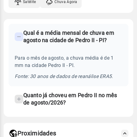
Satélite
Chuva Agora
FAQ
Qual é a média mensal de chuva em
-
agosto na cidade de Pedro II - PI?
Perguntas
frequentes
Para o mês de agosto, a chuva média é de 1
sobre
mm na cidade Pedro II - PI.
chuva
e
Fonte: 30 anos de dados de reanálise ERA5.
temperatura
Quanto já choveu em Pedro II no mês
de agosto/2026?
Proximidades