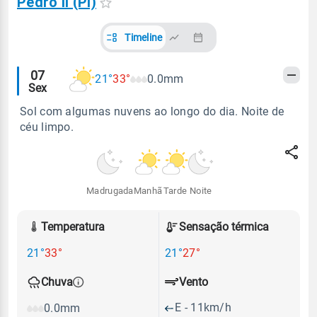
Pedro II (PI)
Timeline
Alertas
07
21°
33°
0.0mm
Sex
meteorológicos
Sol com algumas nuvens ao longo do dia. Noite de
céu limpo.
Madrugada
Manhã
Tarde
Noite
Temperatura
Sensação térmica
21°
33°
21°
27°
Vento
Chuva
E - 11km/h
0.0mm