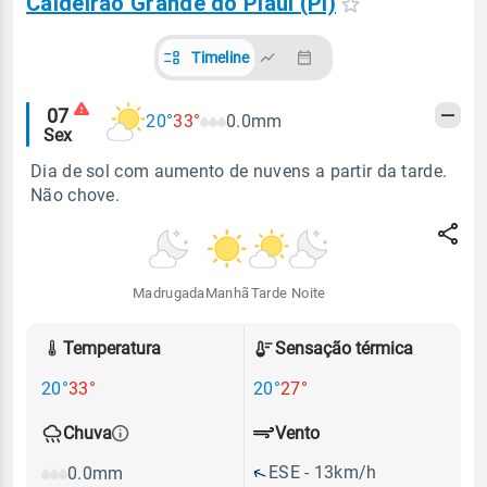
Caldeirão Grande do Piauí (PI)
Timeline
Alertas
07
20°
33°
0.0mm
Sex
meteorológicos
Dia de sol com aumento de nuvens a partir da tarde.
Não chove.
Madrugada
Manhã
Tarde
Noite
Temperatura
Sensação térmica
20°
33°
20°
27°
Vento
Chuva
ESE - 13km/h
0.0mm