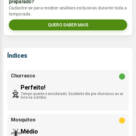
preparado?
Vento
Chuva
Cadastre-se para receber análises exclusivas durante toda a
Sol
Umidade do ar
temporada.
05:52h às 17:43h
SE - 23km/h
0.0mm
30%
85%
QUERO SABER MAIS
Sol
Umidade do ar
Lua
Rajada de vento
05:52h às 17:43h
Minguante
33%
88%
SE - 46km/h
Lua
Índices
Rajada de vento
Minguante
SE - 56km/h
Churrasco
Perfeito!
Tempo quente e ensolarado. Excelente dia pra churrasco ao ar
livre na sombra.
Mosquitos
Médio