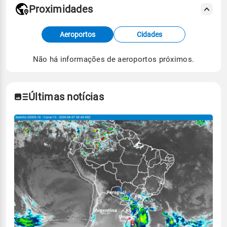
Proximidades
Fonte: dados combinados de estações
Aeroportos
Cidades
meteorológicas e satélite do Centro de Previsão
de Tempo e Estudos Climáticos (CPTEC).
Não há informações de aeroportos próximos.
Para obter mais informações sobre os dados
climáticos,
clique aqui.
Últimas notícias