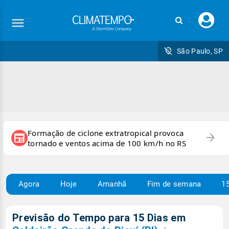
Faç
seu
logi
São Paulo, SP
Formação de ciclone extratropical provoca
arrow_forward
newspaper
tornado e ventos acima de 100 km/h no RS
Agora
Hoje
Amanhã
Fim de semana
15
Previsão do Tempo para 15 Dias em