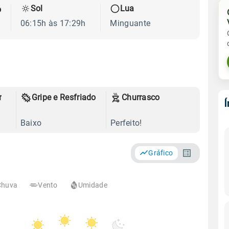
Sol
Lua
o
06:15h às 17:29h
Minguante
r
Gripe e Resfriado
Churrasco
Baixo
Perfeito!
Gráfico
Chuva
Vento
Umidade