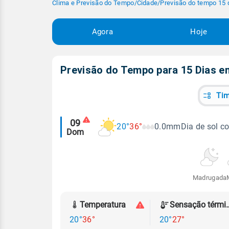
Clima e Previsão do Tempo
/
Cidade
/
Previsão do tempo 15 
Agora
Hoje
Previsão do Tempo para 15 Dias 
Tim
Alertas
09
20°
36°
0.0mm
Dia de sol c
Dom
meteorológicos
Madrugada
Temperatura
Sensação
20°
36°
20°
27°