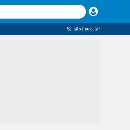
Faça
seu
login
São Paulo, SP