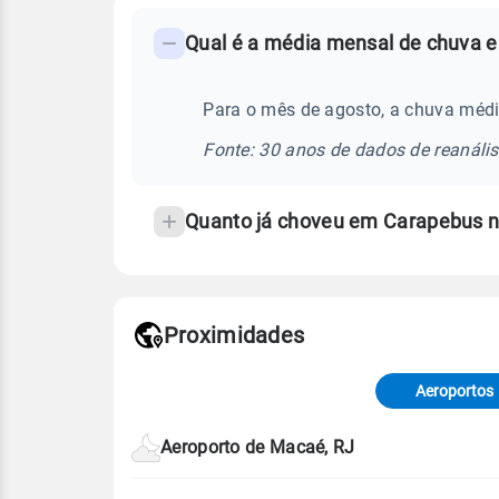
FAQ
Qual é a média mensal de chuva e
-
Perguntas
frequentes
Para o mês de agosto, a chuva médi
sobre
Fonte: 30 anos de dados de reanáli
chuva
e
Quanto já choveu em Carapebus 
temperatura
Proximidades
Fonte: dados combinados de estaçõe
de Tempo e Estudos Climáticos (CP
Aeroportos
Para obter mais informações sobre 
Aeroporto de Macaé, RJ