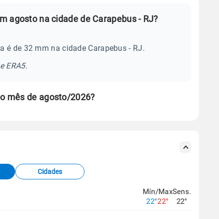
m agosto na cidade de Carapebus - RJ?
a é de 32 mm na cidade Carapebus - RJ.
se ERA5.
no mês de agosto/2026?
s meteorológicas e satélite do Centro de Previsão
TEC).
Cidades
os dados climáticos,
clique aqui.
Mín/Max
Sens.
22°
22°
22°