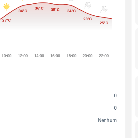
0
0
Nenhum