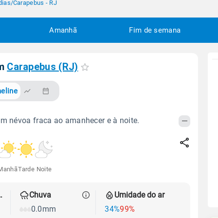
dias
/
Carapebus - RJ
Amanhã
Fim de semana
em
Carapebus (RJ)
eline
om névoa fraca ao amanhecer e à noite.
Manhã
Tarde
Noite
 térmica
Chuva
Umidade do ar
0.0mm
34%
99%