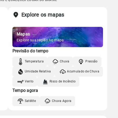
Sol
Lua
o
Chuva
Vento
Umidade
Explore os mapas
Gráfico
06:13h às 17:30h
Nova
Chuva
Vento
Umidade
Mapas
Gráfico
Explore sua região no mapa
Previsão do tempo
Chuva
Vento
Umidade
Temperatura
Chuva
Pressão
Umidade Relativa
Acumulado de Chuva
Vento
Risco de Incêndio
Tempo agora
Satélite
Chuva Agora