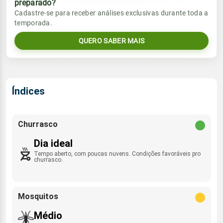
preparado?
Vento
Chuva
Cadastre-se para receber análises exclusivas durante toda a
Sol
Umidade do ar
temporada.
SSE - 16km/h
0.0mm
05:35h às 17:31h
47%
91%
QUERO SABER MAIS
Sol
Umidade do ar
Lua
Rajada de vento
05:35h às 17:31h
43%
83%
Minguante
ESE - 39km/h
Lua
Índices
Rajada de vento
Nova
SSE - 44km/h
Churrasco
Dia ideal
Tempo aberto, com poucas nuvens. Condições favoráveis pro
churrasco.
Mosquitos
Médio