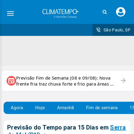
Faç
seu
logi
São Paulo, SP
Previsão Fim de Semana (08 e 09/08): Nova
arrow_forward
newspaper
frente fria traz chuva forte e frio para áreas do
país
Agora
Hoje
Amanhã
Fim de semana
15
Previsão do Tempo para 15 Dias em
Serra