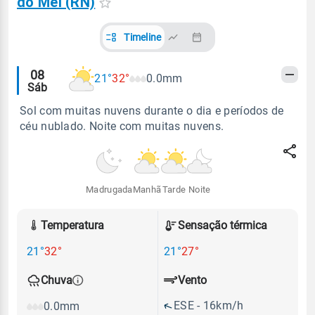
do Mel (RN)
Timeline
Alertas
08
21°
32°
0.0mm
Sáb
meteorológicos
Sol com muitas nuvens durante o dia e períodos de
céu nublado. Noite com muitas nuvens.
Madrugada
Manhã
Tarde
Noite
Temperatura
Sensação térmica
21°
32°
21°
27°
Vento
Chuva
ESE - 16km/h
0.0mm