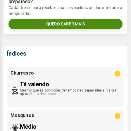
preparado?
Vento
Chuva
Cadastre-se para receber análises exclusivas durante toda a
Sol
Umidade do ar
temporada.
0.6mm
05:41h às 17:24h
SSE - 12km/h
51%
95%
76% de chance
QUERO SABER MAIS
Lua
Rajada de vento
Sol
Umidade do ar
Minguante
05:40h às 17:24h
55%
94%
SE - 38km/h
Índices
Lua
Rajada de vento
Minguante
SSE - 40km/h
Churrasco
Tá valendo
Mesmo que as condições de tempo não sejam ideais, dá pra
aproveitar o churrasco.
Mosquitos
Médio