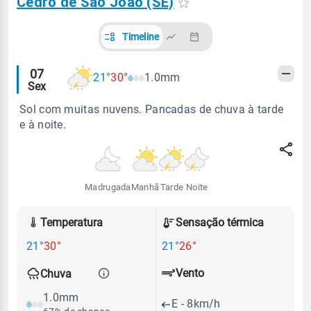
Cedro de São João (SE)
Timeline
Alertas
07
21°
30°
1.0mm
Sex
meteorológicos
Sol com muitas nuvens. Pancadas de chuva à tarde
e à noite.
Madrugada
Manhã
Tarde
Noite
Temperatura
Sensação térmica
21°
30°
21°
26°
Vento
Chuva
1.0mm
E - 8km/h