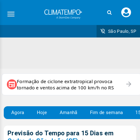
Faç
seu
logi
São Paulo, SP
Formação de ciclone extratropical provoca
arrow_forward
newspaper
tornado e ventos acima de 100 km/h no RS
Agora
Hoje
Amanhã
Fim de semana
15
Previsão do Tempo para 15 Dias em