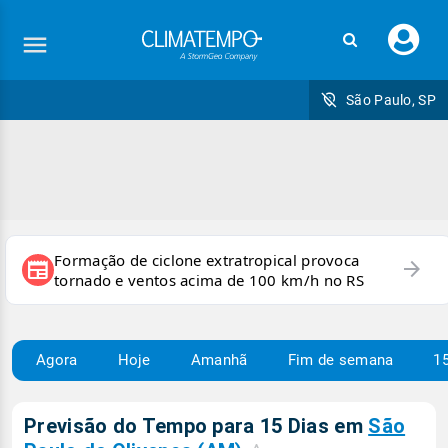
Faç
seu
logi
São Paulo, SP
Formação de ciclone extratropical provoca
arrow_forward
newspaper
tornado e ventos acima de 100 km/h no RS
Agora
Hoje
Amanhã
Fim de semana
15
Previsão do Tempo para 15 Dias em
São