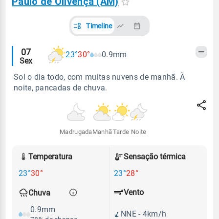
Paulo de Olivença (AM)
Timeline
Alertas
07
23°
30°
0.9mm
Sex
meteorológicos
Sol o dia todo, com muitas nuvens de manhã. À
noite, pancadas de chuva.
Madrugada
Manhã
Tarde
Noite
Temperatura
Sensação térmica
23°
30°
23°
28°
Vento
Chuva
0.9mm
NNE - 4km/h