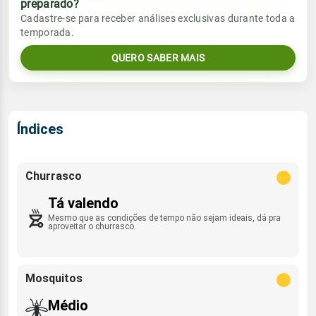
preparado?
Vento
Chuva
Cadastre-se para receber análises exclusivas durante toda a
Sol
Umidade do ar
temporada.
5.3mm
S - 6km/h
07:41h às 19:40h
67%
91%
79% de chance
QUERO SABER MAIS
Lua
Sol
Umidade do ar
Rajada de vento
Minguante
07:41h às 19:40h
71%
95%
W/SW/NE - 28km/h
Índices
Lua
Rajada de vento
Minguante
S - 29km/h
Churrasco
Tá valendo
Mesmo que as condições de tempo não sejam ideais, dá pra
aproveitar o churrasco.
Mosquitos
Médio