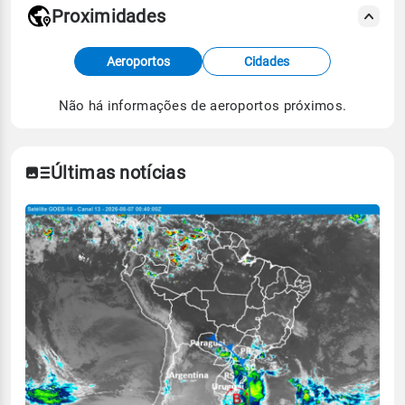
Proximidades
Fonte: dados combinados de estações
Aeroportos
Cidades
meteorológicas e satélite do Centro de Previsão
de Tempo e Estudos Climáticos (CPTEC).
Não há informações de aeroportos próximos.
Para obter mais informações sobre os dados
climáticos,
clique aqui.
Últimas notícias