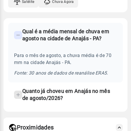
Satélite
Chuva Agora
FAQ
Qual é a média mensal de chuva em
-
agosto na cidade de Anajás - PA?
Perguntas
frequentes
Para o mês de agosto, a chuva média é de 70
sobre
mm na cidade Anajás - PA.
chuva
e
Fonte: 30 anos de dados de reanálise ERA5.
temperatura
Quanto já choveu em Anajás no mês
de agosto/2026?
Proximidades