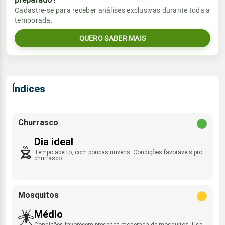
Vento
Chuva
Cadastre-se para receber análises exclusivas durante toda a
Sol
Umidade do ar
temporada.
06:22h às 18:27h
NE - 8km/h
0.0mm
60%
98%
QUERO SABER MAIS
Sol
Umidade do ar
Lua
Rajada de vento
06:22h às 18:26h
Nova
59%
98%
ENE - 29km/h
Lua
Índices
Rajada de vento
Nova
NE - 33km/h
Churrasco
Dia ideal
Tempo aberto, com poucas nuvens. Condições favoráveis pro
churrasco.
Mosquitos
Médio
Condições favorecem presença moderada de mosquitos. Use