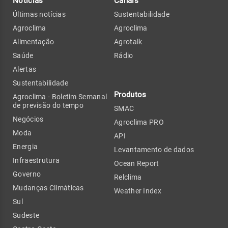
Notícias
Canais
Últimas notícias
Sustentabilidade
Agroclima
Agroclima
Alimentação
Agrotalk
Saúde
Rádio
Alertas
Sustentabilidade
Produtos
Agroclima - Boletim Semanal
de previsão do tempo
SMAC
Negócios
Agroclima PRO
Moda
API
Energia
Levantamento de dados
Infraestrutura
Ocean Report
Governo
Relclima
Mudanças Climáticas
Weather Index
Sul
Sudeste