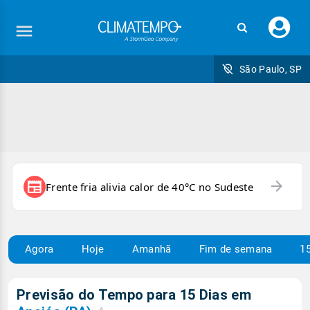
Faç
seu
logi
São Paulo, SP
arrow_forward
newspaper
Frente fria alivia calor de 40°C no Sudeste
Agora
Hoje
Amanhã
Fim de semana
15
Previsão do Tempo para 15 Dias em