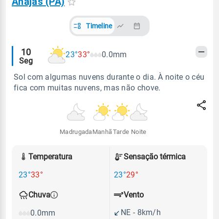
Anajás (PA)
Timeline
Alertas
10
23°
33°
0.0mm
Seg
meteorológicos
Sol com algumas nuvens durante o dia. À noite o céu
fica com muitas nuvens, mas não chove.
Madrugada
Manhã
Tarde
Noite
Temperatura
Sensação térmica
23°
33°
23°
29°
Vento
Chuva
NE - 8km/h
0.0mm