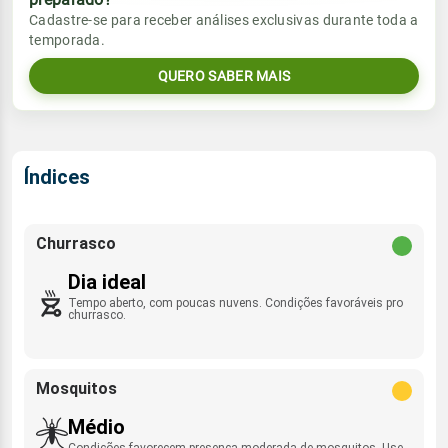
Vento
Chuva
Cadastre-se para receber análises exclusivas durante toda a
Sol
Umidade do ar
temporada.
06:30h às 18:29h
NE - 6km/h
0.0mm
60%
97%
QUERO SABER MAIS
Sol
Umidade do ar
Lua
Rajada de vento
06:30h às 18:29h
Minguante
65%
98%
ENE - 29km/h
Lua
Índices
Rajada de vento
Nova
NE - 33km/h
Churrasco
Dia ideal
Tempo aberto, com poucas nuvens. Condições favoráveis pro
churrasco.
Mosquitos
Médio
Condições favorecem presença moderada de mosquitos. Use