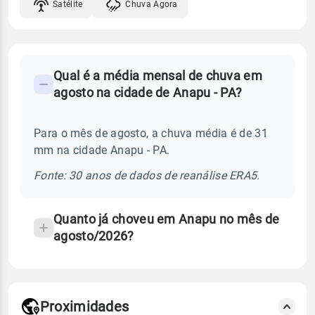
Satélite
Chuva Agora
FAQ
Qual é a média mensal de chuva em
-
agosto na cidade de Anapu - PA?
Perguntas
frequentes
Para o mês de agosto, a chuva média é de 31
sobre
mm na cidade Anapu - PA.
chuva
e
Fonte: 30 anos de dados de reanálise ERA5.
temperatura
Quanto já choveu em Anapu no mês de
agosto/2026?
Proximidades