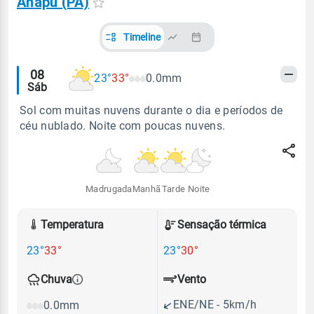
Anapu (PA)
Timeline
Alertas
08
23°
33°
0.0mm
Sáb
meteorológicos
Sol com muitas nuvens durante o dia e períodos de
céu nublado. Noite com poucas nuvens.
Madrugada
Manhã
Tarde
Noite
Temperatura
Sensação térmica
23°
33°
23°
30°
Vento
Chuva
ENE/NE - 5km/h
0.0mm