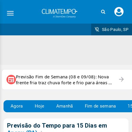
Faç
seu
logi
São Paulo, SP
Previsão Fim de Semana (08 e 09/08): Nova
arrow_forward
newspaper
frente fria traz chuva forte e frio para áreas do
país
Agora
Hoje
Amanhã
Fim de semana
15
Previsão do Tempo para 15 Dias em