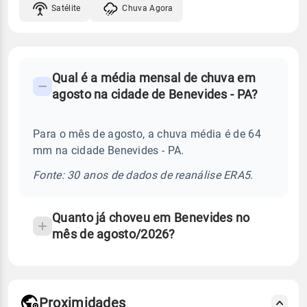
Satélite
Chuva Agora
FAQ
Qual é a média mensal de chuva em
-
agosto na cidade de Benevides - PA?
Perguntas
frequentes
Para o mês de agosto, a chuva média é de 64
sobre
mm na cidade Benevides - PA.
chuva
e
Fonte: 30 anos de dados de reanálise ERA5.
temperatura
Quanto já choveu em Benevides no
mês de agosto/2026?
Proximidades