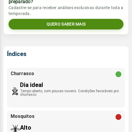
preparado?
Vento
Chuva
Cadastre-se para receber análises exclusivas durante toda a
Sol
Umidade do ar
temporada.
NE - 6km/h
0.0mm
06:16h às 18:20h
61%
99%
QUERO SABER MAIS
Sol
Umidade do ar
Lua
Rajada de vento
06:16h às 18:20h
58%
99%
Minguante
NE - 27km/h
Lua
Índices
Rajada de vento
Nova
NE - 26km/h
Churrasco
Dia ideal
Tempo aberto, com poucas nuvens. Condições favoráveis pro
churrasco.
Mosquitos
Alto