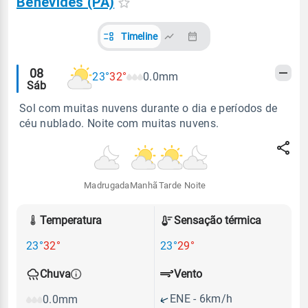
Benevides (PA)
Timeline
Alertas
08
23°
32°
0.0mm
Sáb
meteorológicos
Sol com muitas nuvens durante o dia e períodos de
céu nublado. Noite com muitas nuvens.
Madrugada
Manhã
Tarde
Noite
Temperatura
Sensação térmica
23°
32°
23°
29°
Vento
Chuva
ENE - 6km/h
0.0mm