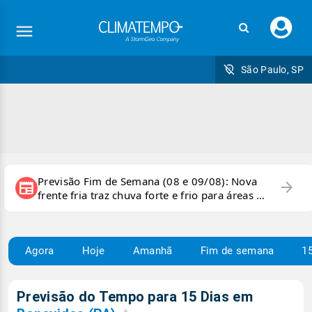
Faç
seu
logi
São Paulo, SP
Previsão Fim de Semana (08 e 09/08): Nova
arrow_forward
newspaper
frente fria traz chuva forte e frio para áreas do
país
Agora
Hoje
Amanhã
Fim de semana
15
Previsão do Tempo para 15 Dias em