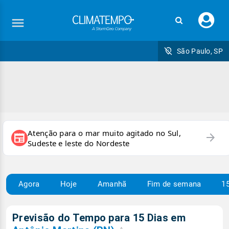
Faç
seu
logi
São Paulo, SP
Atenção para o mar muito agitado no Sul,
arrow_forward
newspaper
Sudeste e leste do Nordeste
Agora
Hoje
Amanhã
Fim de semana
15
Previsão do Tempo para 15 Dias em