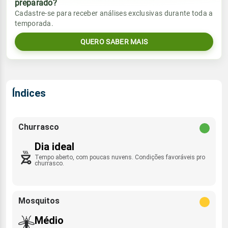
preparado?
Vento
Chuva
Cadastre-se para receber análises exclusivas durante toda a
Sol
Umidade do ar
temporada.
SE - 15km/h
0.0mm
05:40h às 17:33h
38%
94%
QUERO SABER MAIS
Sol
Umidade do ar
Lua
Rajada de vento
05:39h às 17:33h
28%
83%
Nova
SSE - 48km/h
Lua
Índices
Rajada de vento
Nova
SE - 43km/h
Churrasco
Dia ideal
Tempo aberto, com poucas nuvens. Condições favoráveis pro
churrasco.
Mosquitos
Médio