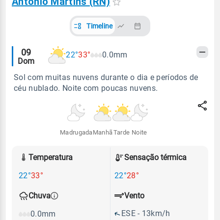
Antônio Martins (RN)
Timeline
Alertas
09
22°
33°
0.0mm
Dom
meteorológicos
Sol com muitas nuvens durante o dia e períodos de
céu nublado. Noite com poucas nuvens.
Madrugada
Manhã
Tarde
Noite
Temperatura
Sensação térmica
22°
33°
22°
28°
Vento
Chuva
ESE - 13km/h
0.0mm