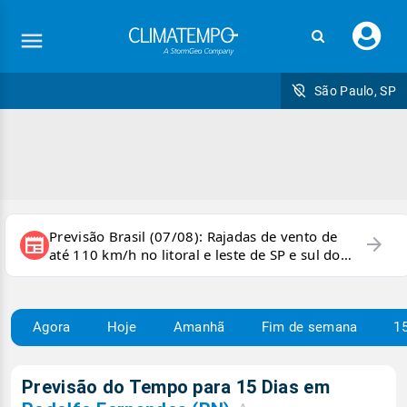
Faç
seu
logi
São Paulo, SP
Previsão Brasil (07/08): Rajadas de vento de
arrow_forward
newspaper
até 110 km/h no litoral e leste de SP e sul do
RJ
Agora
Hoje
Amanhã
Fim de semana
15
Previsão do Tempo para 15 Dias em