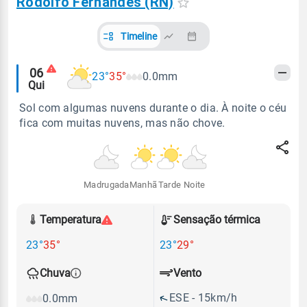
Rodolfo Fernandes (RN)
Timeline
Alertas
06
23°
35°
0.0mm
Qui
meteorológicos
Sol com algumas nuvens durante o dia. À noite o céu
fica com muitas nuvens, mas não chove.
Madrugada
Manhã
Tarde
Noite
Temperatura
Sensação térmica
23°
35°
23°
29°
Vento
Chuva
ESE - 15km/h
0.0mm