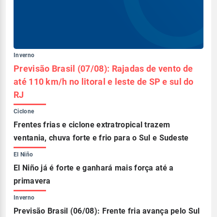
Inverno
Previsão Brasil (07/08): Rajadas de vento de
até 110 km/h no litoral e leste de SP e sul do
RJ
Ciclone
Frentes frias e ciclone extratropical trazem
ventania, chuva forte e frio para o Sul e Sudeste
El Niño
El Niño já é forte e ganhará mais força até a
primavera
Inverno
Previsão Brasil (06/08): Frente fria avança pelo Sul