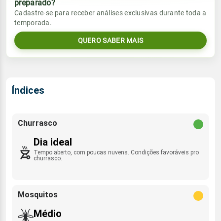
preparado?
Vento
Chuva
Cadastre-se para receber análises exclusivas durante toda a
Sol
Umidade do ar
temporada.
ESE - 14km/h
0.0mm
05:41h às 17:34h
38%
87%
QUERO SABER MAIS
Sol
Umidade do ar
Lua
Rajada de vento
05:40h às 17:34h
33%
81%
Minguante
ESE - 40km/h
Lua
Índices
Rajada de vento
Minguante
ESE - 36km/h
Churrasco
Dia ideal
Tempo aberto, com poucas nuvens. Condições favoráveis pro
churrasco.
Mosquitos
Médio