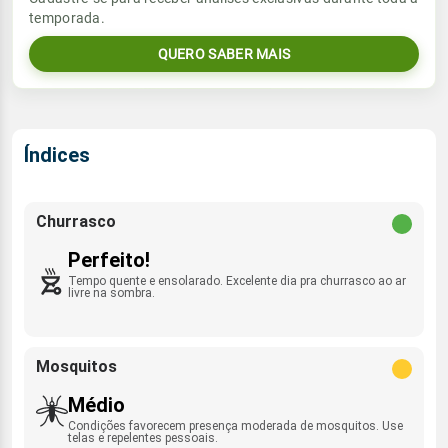
Sol
Umidade do ar
temporada.
1.8mm
SE - 10km/h
06:02h às 17:29h
82%
99%
83% de chance
QUERO SABER MAIS
Lua
Sol
Umidade do ar
Rajada de vento
Minguante
06:01h às 17:30h
72%
97%
SE - 41km/h
Índices
Lua
Rajada de vento
Nova
SE - 31km/h
Churrasco
Perfeito!
Tempo quente e ensolarado. Excelente dia pra churrasco ao ar
livre na sombra.
Mosquitos
Médio
Condições favorecem presença moderada de mosquitos. Use
telas e repelentes pessoais.