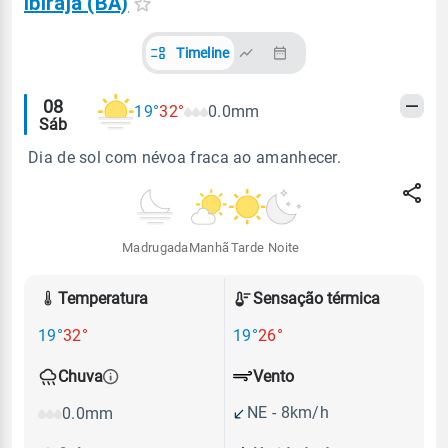
Ibirajá (BA)
Timeline
Alertas
08
19°
32°
0.0mm
Sáb
meteorológicos
Dia de sol com névoa fraca ao amanhecer.
Madrugada
Manhã
Tarde
Noite
Temperatura
Sensação térmica
19°
32°
19°
26°
Vento
Chuva
NE - 8km/h
0.0mm