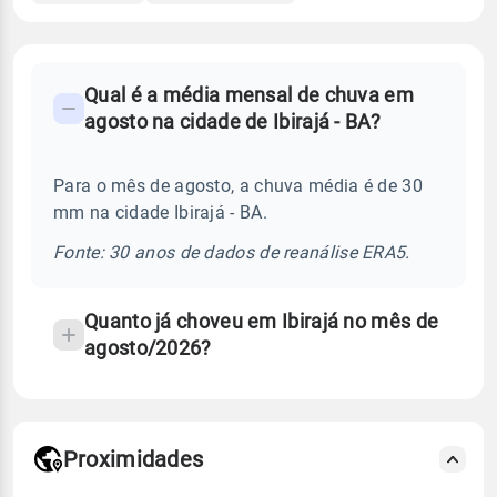
FAQ
Qual é a média mensal de chuva em
-
agosto na cidade de Ibirajá - BA?
Perguntas
frequentes
Para o mês de agosto, a chuva média é de 30
sobre
mm na cidade Ibirajá - BA.
chuva
e
Fonte: 30 anos de dados de reanálise ERA5.
temperatura
Quanto já choveu em Ibirajá no mês de
agosto/2026?
Proximidades