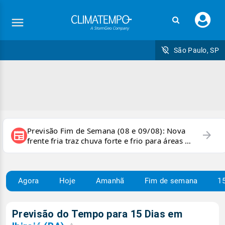
Faç
seu
logi
São Paulo, SP
Previsão Fim de Semana (08 e 09/08): Nova
arrow_forward
newspaper
frente fria traz chuva forte e frio para áreas do
país
Agora
Hoje
Amanhã
Fim de semana
15
Previsão do Tempo para 15 Dias em