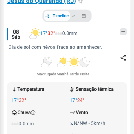
Jesus do Querendo (RJ)
Timeline
Alertas
08
17°
32°
0.0mm
Sáb
meteorológicos
Dia de sol com névoa fraca ao amanhecer.
Madrugada
Manhã
Tarde
Noite
Temperatura
Sensação térmica
17°
32°
17°
24°
Vento
Chuva
N/NW - 5km/h
0.0mm