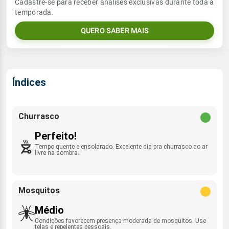
Vento
Chuva
Cadastre-se para receber análises exclusivas durante toda a
Sol
Umidade do ar
temporada.
E/ESE - 8km/h
0.0mm
06:13h às 17:32h
81%
98%
QUERO SABER MAIS
Sol
Umidade do ar
Lua
Rajada de vento
06:13h às 17:32h
68%
96%
Minguante
ESE/SE - 46km/h
Lua
Índices
Rajada de vento
Nova
E/ESE - 33km/h
Churrasco
Perfeito!
Tempo quente e ensolarado. Excelente dia pra churrasco ao ar
livre na sombra.
Mosquitos
Médio
Condições favorecem presença moderada de mosquitos. Use
telas e repelentes pessoais.