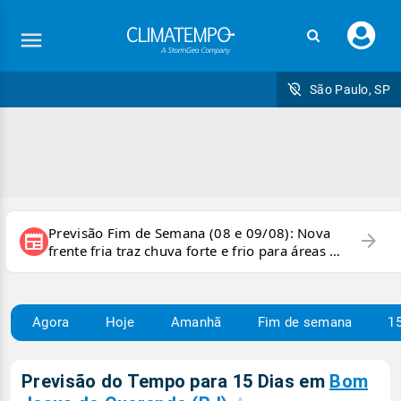
Faç
seu
logi
São Paulo, SP
Previsão Fim de Semana (08 e 09/08): Nova
arrow_forward
newspaper
frente fria traz chuva forte e frio para áreas do
país
Agora
Hoje
Amanhã
Fim de semana
15
Previsão do Tempo para 15 Dias em
Bom