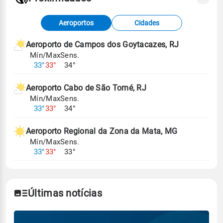
Fonte: dados combinados de estações
Aeroportos
Cidades
meteorológicas e satélite do Centro de Previsão
de Tempo e Estudos Climáticos (CPTEC).
Aeroporto de Campos dos Goytacazes, RJ
Mín/Max
Sens.
Para obter mais informações sobre os dados
33°
33°
34°
climáticos,
clique aqui.
Aeroporto Cabo de São Tomé, RJ
Mín/Max
Sens.
33°
33°
34°
Aeroporto Regional da Zona da Mata, MG
Mín/Max
Sens.
33°
33°
33°
Últimas notícias