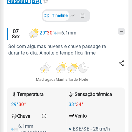
Nassau (BA)
Timeline
Alertas
07
29°
30°
6.1mm
Sex
meteorológicos
Sol com algumas nuvens e chuva passageira
durante o dia. À noite o tempo fica firme.
Madrugada
Manhã
Tarde
Noite
Temperatura
Sensação térmica
29°
30°
33°
34°
Vento
Chuva
6.1mm
ESE/SE - 28km/h