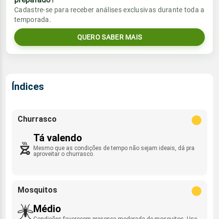
Vento
Chuva
Cadastre-se para receber análises exclusivas durante toda a
Sol
Umidade do ar
temporada.
0.1mm
ESE - 21km/h
07:40h às 20:48h
66%
78%
0% de chance
QUERO SABER MAIS
Lua
Sol
Umidade do ar
Rajada de vento
Minguante
07:40h às 20:48h
68%
77%
ESE - 27km/h
Índices
Lua
Rajada de vento
Minguante
ESE - 25km/h
Churrasco
Tá valendo
Mesmo que as condições de tempo não sejam ideais, dá pra
aproveitar o churrasco.
Mosquitos
Médio
Condições favorecem presença moderada de mosquitos. Use