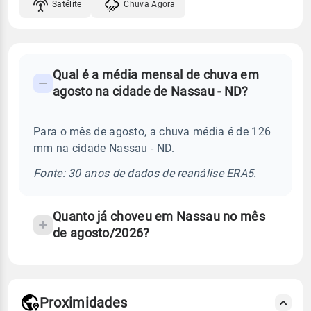
Satélite
Chuva Agora
FAQ
Qual é a média mensal de chuva em
-
agosto na cidade de Nassau - ND?
Perguntas
frequentes
Para o mês de agosto, a chuva média é de 126
sobre
mm na cidade Nassau - ND.
chuva
e
Fonte: 30 anos de dados de reanálise ERA5.
temperatura
Quanto já choveu em Nassau no mês
de agosto/2026?
Proximidades