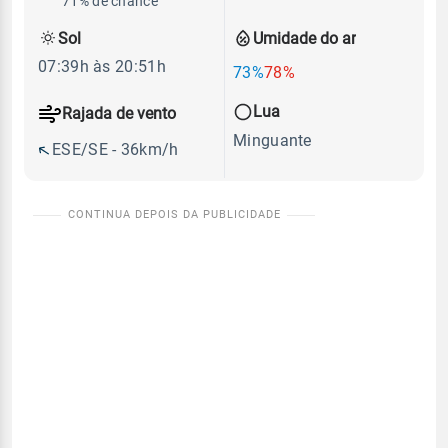
71% de chance
Sol
Umidade do ar
07:39h às 20:51h
73%
78%
Lua
Rajada de vento
Minguante
ESE/SE - 36km/h