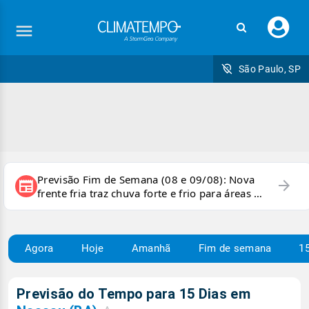
Faç
seu
logi
São Paulo, SP
Previsão Fim de Semana (08 e 09/08): Nova
arrow_forward
newspaper
frente fria traz chuva forte e frio para áreas do
país
Agora
Hoje
Amanhã
Fim de semana
15
Previsão do Tempo para 15 Dias em