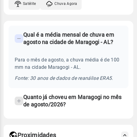
Satélite
Chuva Agora
FAQ
Qual é a média mensal de chuva em
-
agosto na cidade de Maragogi - AL?
Perguntas
frequentes
Para o mês de agosto, a chuva média é de 100
sobre
mm na cidade Maragogi - AL.
chuva
e
Fonte: 30 anos de dados de reanálise ERA5.
temperatura
Quanto já choveu em Maragogi no mês
de agosto/2026?
Proximidades