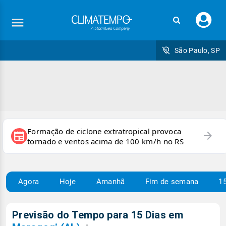
Faç
seu
logi
São Paulo, SP
Formação de ciclone extratropical provoca
arrow_forward
newspaper
tornado e ventos acima de 100 km/h no RS
Agora
Hoje
Amanhã
Fim de semana
15
Previsão do Tempo para 15 Dias em