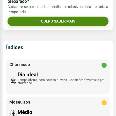
preparado?
Vento
Chuva
Cadastre-se para receber análises exclusivas durante toda a
Sol
Umidade do ar
temporada.
1.9mm
S - 10km/h
05:33h às 17:19h
62%
97%
84% de chance
QUERO SABER MAIS
Lua
Sol
Umidade do ar
Rajada de vento
Minguante
05:33h às 17:19h
66%
94%
SSE - 31km/h
Índices
Lua
Rajada de vento
Minguante
S - 31km/h
Churrasco
Dia ideal
Tempo aberto, com poucas nuvens. Condições favoráveis pro
churrasco.
Mosquitos
Médio