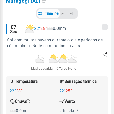
Maragogi (AL)
Timeline
Alertas
07
22°
28°
0.0mm
Sex
meteorológicos
Sol com muitas nuvens durante o dia e períodos de
céu nublado. Noite com muitas nuvens.
Madrugada
Manhã
Tarde
Noite
Temperatura
Sensação térmica
22°
28°
22°
25°
Vento
Chuva
E - 5km/h
0.0mm