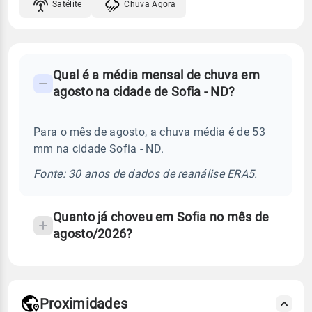
Satélite
Chuva Agora
FAQ
Qual é a média mensal de chuva em
-
agosto na cidade de Sofia - ND?
Perguntas
frequentes
Para o mês de agosto, a chuva média é de 53
sobre
mm na cidade Sofia - ND.
chuva
e
Fonte: 30 anos de dados de reanálise ERA5.
temperatura
Quanto já choveu em Sofia no mês de
agosto/2026?
Proximidades