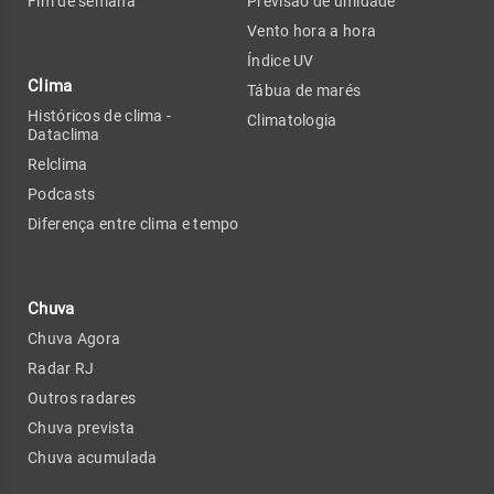
Fim de semana
Previsão de umidade
Vento hora a hora
Índice UV
Clima
Tábua de marés
Históricos de clima -
Climatologia
Dataclima
Relclima
Podcasts
Diferença entre clima e tempo
Chuva
Chuva Agora
Radar RJ
Outros radares
Chuva prevista
Chuva acumulada