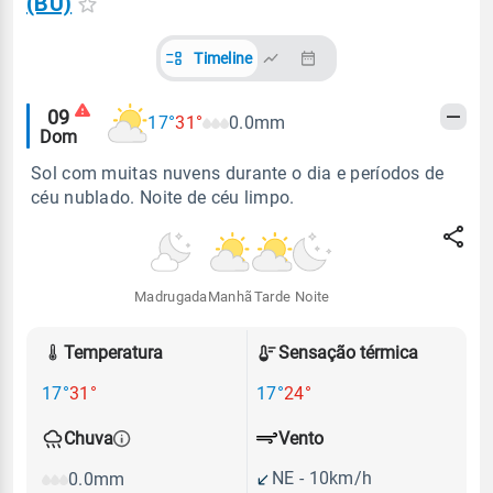
(BU)
Timeline
Alertas
09
17°
31°
0.0mm
Dom
meteorológicos
Sol com muitas nuvens durante o dia e períodos de
céu nublado. Noite de céu limpo.
Madrugada
Manhã
Tarde
Noite
Temperatura
Sensação térmica
17°
31°
17°
24°
Vento
Chuva
NE - 10km/h
0.0mm