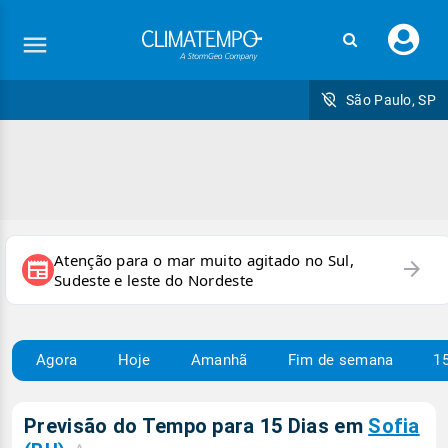
Faç
seu
logi
São Paulo, SP
Atenção para o mar muito agitado no Sul,
arrow_forward
newspaper
Sudeste e leste do Nordeste
Agora
Hoje
Amanhã
Fim de semana
15
Previsão do Tempo para 15 Dias em
Sofia