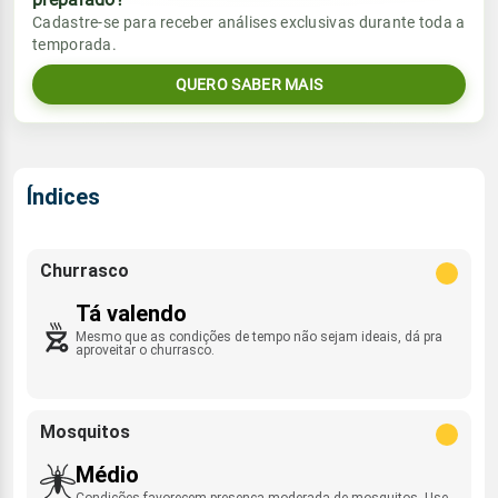
Vento
Chuva
Cadastre-se para receber análises exclusivas durante toda a
Sol
Umidade do ar
temporada.
00:28h às 14:34h
ESE - 10km/h
0.0mm
14%
44%
QUERO SABER MAIS
Sol
Umidade do ar
Lua
Rajada de vento
00:29h às 14:33h
Nova
17%
64%
NE - 23km/h
Lua
Índices
Rajada de vento
Nova
ESE - 23km/h
Churrasco
Tá valendo
Mesmo que as condições de tempo não sejam ideais, dá pra
aproveitar o churrasco.
Mosquitos
Médio
Condições favorecem presença moderada de mosquitos. Use