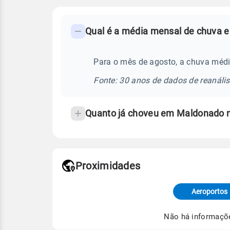
FAQ
Qual é a média mensal de chuva 
-
Perguntas
frequentes
Para o mês de agosto, a chuva méd
sobre
Fonte: 30 anos de dados de reanáli
chuva
e
Quanto já choveu em Maldonado 
temperatura
Proximidades
Fonte: dados combinados de estaçõe
de Tempo e Estudos Climáticos (CP
Aeroportos
Para obter mais informações sobre 
Não há informaçõ