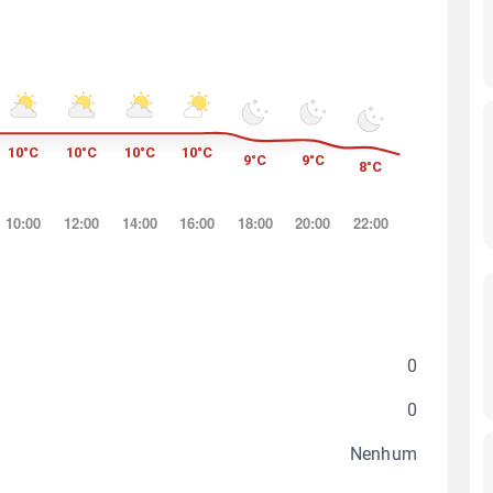
0
0
Nenhum