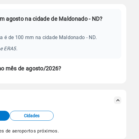
em agosto na cidade de Maldonado - ND?
ia é de 100 mm na cidade Maldonado - ND.
se ERA5.
no mês de agosto/2026?
s meteorológicas e satélite do Centro de Previsão
TEC).
Cidades
os dados climáticos,
clique aqui.
es de aeroportos próximos.