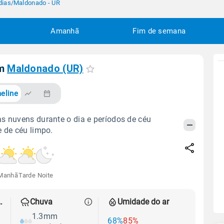
dias
/
Maldonado - UR
Amanhã
Fim de semana
em
Maldonado (UR)
eline
s nuvens durante o dia e períodos de céu
e de céu limpo.
Manhã
Tarde
Noite
 térmica
Chuva
Umidade do ar
1.3mm
68%
85%