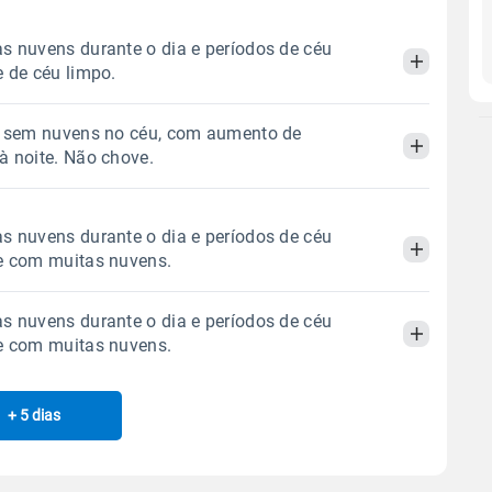
s nuvens durante o dia e períodos de céu
e de céu limpo.
o sem nuvens no céu, com aumento de
Manhã
Tarde
Noite
à noite. Não chove.
 térmica
Chuva
Umidade do ar
Manhã
Tarde
Noite
s nuvens durante o dia e períodos de céu
0.0mm
54%
83%
e com muitas nuvens.
Sol
Lua
o
 térmica
Chuva
Umidade do ar
07:28h às 18:02h
Minguante
s nuvens durante o dia e períodos de céu
0.0mm
55%
79%
Manhã
Tarde
Noite
e com muitas nuvens.
Sol
Lua
o
Gráfico
07:27h às 18:03h
Minguante
 térmica
Chuva
Umidade do ar
+ 5 dias
Manhã
Tarde
Noite
0.0mm
62%
76%
Chuva
Vento
Umidade
Sol
Lua
o
Gráfico
 térmica
Chuva
Umidade do ar