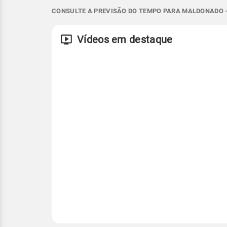
SSW - 21km/h
SSW - 56km/h
8°
10°
5°
7°
CONSULTE A PREVISÃO DO TEMPO PARA MALDONADO -
Temperatura
Vento
Rajada de vent
Vídeos em destaque
S - 13km/h
S - 31km/h
Temperatura
Temperatura