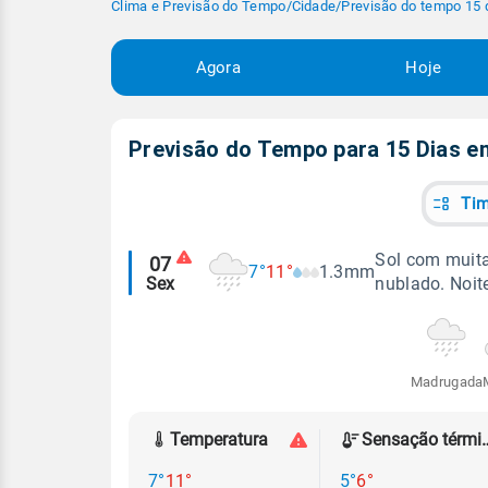
Clima e Previsão do Tempo
/
Cidade
/
Previsão do tempo 15 
Agora
Hoje
Previsão do Tempo para 15 Dias 
Tim
Alertas
Sol com muita
07
7°
11°
1.3mm
Sex
nublado. Noit
meteorológicos
Madrugada
Temperatura
Sensação
7°
11°
5°
6°