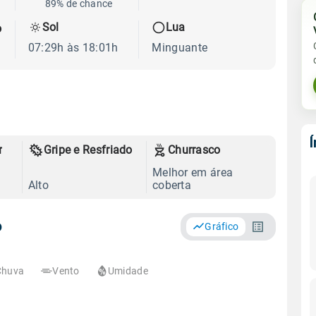
89% de chance
Sol
Lua
o
07:29h às 18:01h
Minguante
r
Gripe e Resfriado
Churrasco
Melhor em área
Alto
coberta
o
Gráfico
Chuva
Vento
Umidade