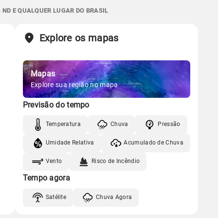
07:26h às 18:04h
Minguante
0.0mm
62%
70%
 ND E QUALQUER LUGAR DO BRASIL
Chuva
Vento
Umidade
Sol
Lua
o
Explore os mapas
Gráfico
07:25h às 18:04h
Minguante
Chuva
Vento
Umidade
Mapas
Gráfico
Explore sua região no mapa
Previsão do tempo
Chuva
Vento
Umidade
Temperatura
Chuva
Pressão
Umidade Relativa
Acumulado de Chuva
Vento
Risco de Incêndio
Tempo agora
Satélite
Chuva Agora