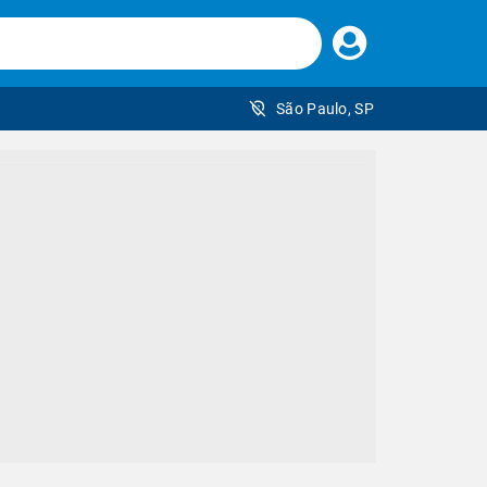
Faça
seu
login
São Paulo, SP