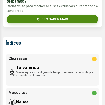
preparado?
Vento
Chuva
Cadastre-se para receber análises exclusivas durante toda a
Sol
Umidade do ar
temporada.
12.0mm
ENE - 21km/h
16:12h às 02:41h
61%
92%
41% de chance
QUERO SABER MAIS
Lua
Sol
Umidade do ar
Rajada de vento
Minguante
16:11h às 02:41h
61%
98%
WSW - 25km/h
Índices
Lua
Rajada de vento
Minguante
ENE - 55km/h
Churrasco
Tá valendo
Mesmo que as condições de tempo não sejam ideais, dá pra
aproveitar o churrasco.
Mosquitos
Baixo