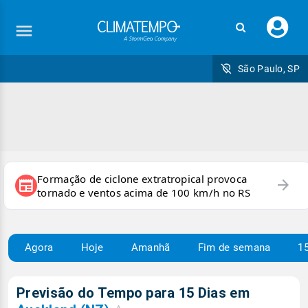
Faç
seu
logi
São Paulo, SP
Formação de ciclone extratropical provoca
arrow_forward
newspaper
tornado e ventos acima de 100 km/h no RS
Agora
Hoje
Amanhã
Fim de semana
15
Previsão do Tempo para 15 Dias em