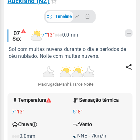
Auckland (NZ)
Timeline
Alertas
07
7°
13°
0.0mm
Sex
meteorológicos
Sol com muitas nuvens durante o dia e períodos de
céu nublado. Noite com muitas nuvens.
Madrugada
Manhã
Tarde
Noite
Temperatura
Sensação térmica
7°
13°
5°
8°
Vento
Chuva
NNE - 7km/h
0.0mm