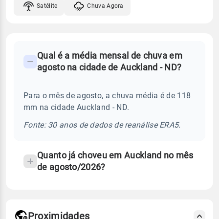
Satélite
Chuva Agora
FAQ
Qual é a média mensal de chuva em
-
agosto na cidade de Auckland - ND?
Perguntas
frequentes
Para o mês de agosto, a chuva média é de 118
sobre
mm na cidade Auckland - ND.
chuva
e
Fonte: 30 anos de dados de reanálise ERA5.
temperatura
Quanto já choveu em Auckland no mês
de agosto/2026?
Proximidades