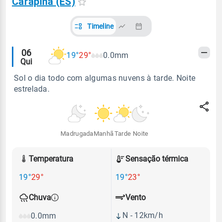
Carapina (ES)
Timeline
Alertas
06
19°
29°
0.0mm
Qui
meteorológicos
Sol o dia todo com algumas nuvens à tarde. Noite
estrelada.
Madrugada
Manhã
Tarde
Noite
Temperatura
Sensação térmica
19°
29°
19°
23°
Vento
Chuva
N - 12km/h
0.0mm