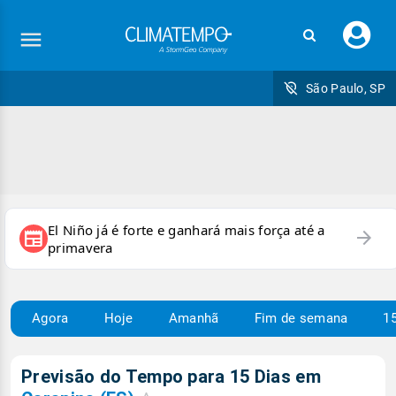
Faç
seu
logi
São Paulo, SP
El Niño já é forte e ganhará mais força até a
arrow_forward
newspaper
primavera
Agora
Hoje
Amanhã
Fim de semana
15
Previsão do Tempo para 15 Dias em