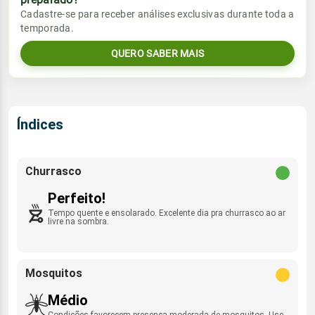
Vento
Chuva
Cadastre-se para receber análises exclusivas durante toda a
Sol
Umidade do ar
temporada.
1.1mm
06:07h às 17:26h
S - 14km/h
53%
95%
42% de chance
QUERO SABER MAIS
Lua
Rajada de vento
Sol
Umidade do ar
Minguante
06:07h às 17:26h
69%
98%
NNE - 43km/h
Índices
Lua
Rajada de vento
Minguante
S - 51km/h
Churrasco
Perfeito!
Tempo quente e ensolarado. Excelente dia pra churrasco ao ar
livre na sombra.
Mosquitos
Médio
Condições favorecem presença moderada de mosquitos. Use