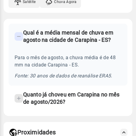
Satélite
Chuva Agora
FAQ
Qual é a média mensal de chuva em
-
agosto na cidade de Carapina - ES?
Perguntas
frequentes
Para o mês de agosto, a chuva média é de 48
sobre
mm na cidade Carapina - ES.
chuva
e
Fonte: 30 anos de dados de reanálise ERA5.
temperatura
Quanto já choveu em Carapina no mês
de agosto/2026?
Proximidades