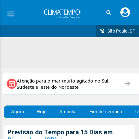
Faç
seu
logi
São Paulo, SP
Atenção para o mar muito agitado no Sul,
arrow_forward
newspaper
Sudeste e leste do Nordeste
Agora
Hoje
Amanhã
Fim de semana
15
Previsão do Tempo para 15 Dias em