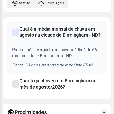
Satélite
Chuva Agora
FAQ
Qual é a média mensal de chuva em
-
agosto na cidade de Birmingham - ND?
Perguntas
frequentes
Para o mês de agosto, a chuva média é de 66
sobre
mm na cidade Birmingham - ND.
chuva
e
Fonte: 30 anos de dados de reanálise ERA5.
temperatura
Quanto já choveu em Birmingham no
mês de agosto/2026?
Proximidades