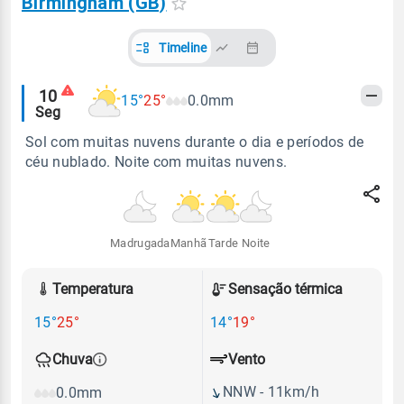
Birmingham (GB)
Timeline
Alertas
10
15°
25°
0.0mm
Seg
meteorológicos
Sol com muitas nuvens durante o dia e períodos de
céu nublado. Noite com muitas nuvens.
Madrugada
Manhã
Tarde
Noite
Temperatura
Sensação térmica
15°
25°
14°
19°
Vento
Chuva
NNW - 11km/h
0.0mm