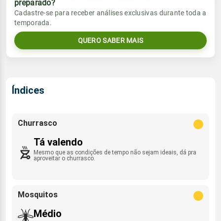
preparado?
Vento
Chuva
Cadastre-se para receber análises exclusivas durante toda a
Sol
Umidade do ar
temporada.
0.6mm
01:43h às 16:39h
NW - 15km/h
14%
66%
40% de chance
QUERO SABER MAIS
Lua
Rajada de vento
Sol
Umidade do ar
Nova
01:45h às 16:37h
32%
73%
NW - 41km/h
Índices
Lua
Rajada de vento
Nova
NW - 41km/h
Churrasco
Tá valendo
Mesmo que as condições de tempo não sejam ideais, dá pra
aproveitar o churrasco.
Mosquitos
Médio