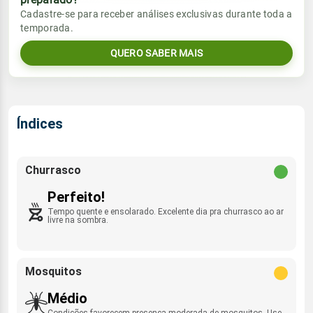
Vento
Chuva
Cadastre-se para receber análises exclusivas durante toda a
Sol
Umidade do ar
temporada.
N/SE - 8km/h
0.0mm
01:27h às 15:45h
43%
58%
QUERO SABER MAIS
Sol
Umidade do ar
Lua
Rajada de vento
01:28h às 15:44h
37%
56%
Minguante
NNW - 14km/h
Lua
Índices
Rajada de vento
Minguante
N/SE - 11km/h
Churrasco
Perfeito!
Tempo quente e ensolarado. Excelente dia pra churrasco ao ar
livre na sombra.
Mosquitos
Médio
Condições favorecem presença moderada de mosquitos. Use