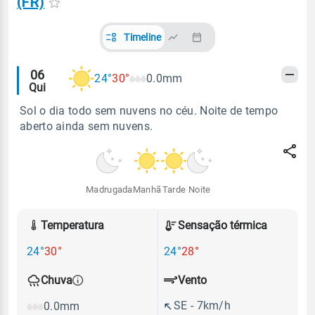
(FR)
Timeline
Alertas
06
24°
30°
0.0mm
Qui
meteorológicos
Sol o dia todo sem nuvens no céu. Noite de tempo
aberto ainda sem nuvens.
Madrugada
Manhã
Tarde
Noite
Temperatura
Sensação térmica
24°
30°
24°
28°
Vento
Chuva
SE - 7km/h
0.0mm