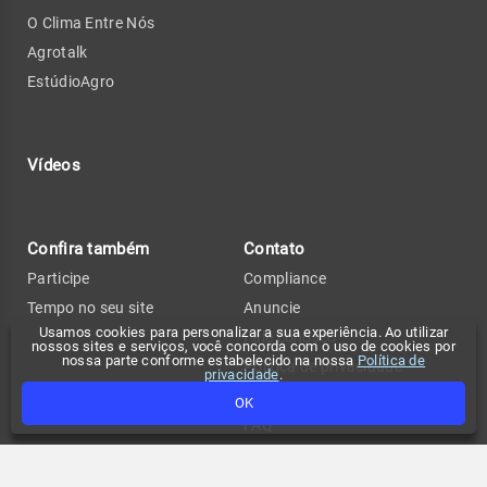
O Clima Entre Nós
Agrotalk
EstúdioAgro
Vídeos
Confira também
Contato
Participe
Compliance
Tempo no seu site
Anuncie
Usamos cookies para personalizar a sua experiência. Ao utilizar
Fale conosco
nossos sites e serviços, você concorda com o uso de cookies por
nossa parte conforme estabelecido na nossa
Política de
Política de privacidade
privacidade
.
Change privacy settings
OK
FAQ
Termos de uso
API de previsão de tempo