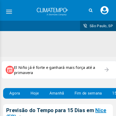
Faç
seu
logi
São Paulo, SP
El Niño já é forte e ganhará mais força até a
arrow_forward
newspaper
primavera
Agora
Hoje
Amanhã
Fim de semana
15
Previsão do Tempo para 15 Dias em
Nice