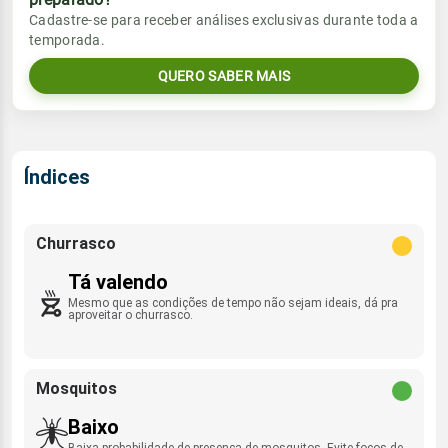
Vento
Chuva
Cadastre-se para receber análises exclusivas durante toda a
Sol
Umidade do ar
temporada.
3.4mm
07:18h às 18:23h
SSE - 12km/h
52%
67%
46% de chance
QUERO SABER MAIS
Lua
Rajada de vento
Sol
Umidade do ar
Minguante
07:18h às 18:24h
56%
87%
SSE - 47km/h
Índices
Lua
Rajada de vento
Minguante
SSE - 29km/h
Churrasco
Tá valendo
Mesmo que as condições de tempo não sejam ideais, dá pra
aproveitar o churrasco.
Mosquitos
Baixo
Baixa probabilidade de presença de mosquitos. Evite focos de