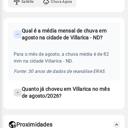
Satélite
Chuva Agora
FAQ
Qual é a média mensal de chuva em
-
agosto na cidade de Villarica - ND?
Perguntas
frequentes
Para o mês de agosto, a chuva média é de 82
sobre
mm na cidade Villarica - ND.
chuva
e
Fonte: 30 anos de dados de reanálise ERA5.
temperatura
Quanto já choveu em Villarica no mês
de agosto/2026?
Proximidades