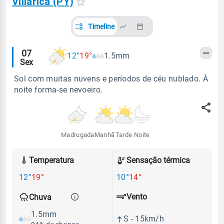
Villarica (PY)
Timeline
Alertas
07
12°
19°
1.5mm
Sex
meteorológicos
Sol com muitas nuvens e períodos de céu nublado. À
noite forma-se nevoeiro.
Madrugada
Manhã
Tarde
Noite
Temperatura
Sensação térmica
12°
19°
10°
14°
Vento
Chuva
1.5mm
S - 15km/h