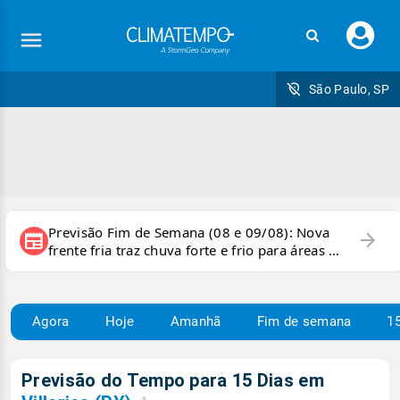
Faç
seu
logi
São Paulo, SP
Previsão Fim de Semana (08 e 09/08): Nova
arrow_forward
newspaper
frente fria traz chuva forte e frio para áreas do
país
Agora
Hoje
Amanhã
Fim de semana
15
Previsão do Tempo para 15 Dias em