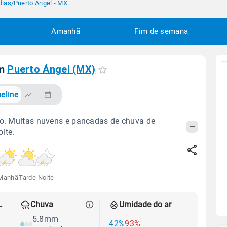
dias
/
Puerto Ángel - MX
Amanhã
Fim de semana
em
Puerto Ángel (MX)
eline
do. Muitas nuvens e pancadas de chuva de
ite.
Manhã
Tarde
Noite
 térmica
Chuva
Umidade do ar
5.8mm
42%
93%