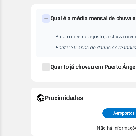
FAQ
Qual é a média mensal de chuva e
-
Perguntas
frequentes
Para o mês de agosto, a chuva médi
sobre
Fonte: 30 anos de dados de reanáli
chuva
e
Quanto já choveu em Puerto Ánge
temperatura
Proximidades
Fonte: dados combinados de estaçõe
de Tempo e Estudos Climáticos (CP
Aeroportos
Para obter mais informações sobre 
Não há informaçõ