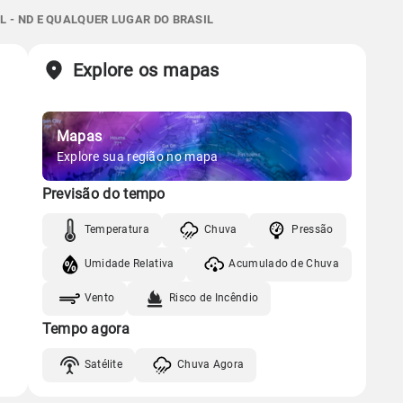
Gráfico
6.8mm
 - ND E QUALQUER LUGAR DO BRASIL
09:09h às 21:52h
Nova
44%
93%
40% de chance
Chuva
Vento
Umidade
Sol
Lua
o
Explore os mapas
Gráfico
09:10h às 21:51h
Nova
Mapas
Chuva
Vento
Umidade
Gráfico
Explore sua região no mapa
Previsão do tempo
Chuva
Vento
Umidade
Temperatura
Chuva
Pressão
Umidade Relativa
Acumulado de Chuva
Vento
Risco de Incêndio
Tempo agora
Satélite
Chuva Agora