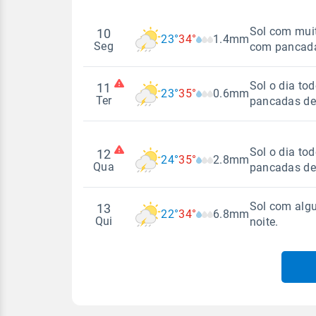
Sol com muit
10
23°
34°
1.4mm
Seg
com pancada
Sol o dia to
11
23°
35°
0.6mm
Madrugada
Ter
pancadas de
Temperatura
Sensação
Madrugada
Sol o dia to
12
24°
35°
2.8mm
23°
34°
23°
28°
Qua
pancadas de
Temperatura
Sensação
Vento
Rajada de vent
Sol com algu
13
N - 9km/h
22°
34°
6.8mm
23°
35°
23°
29°
N - 12km/h
Madrugada
Qui
noite.
Vento
Rajada de vent
Temperatura
Sensação
NNW - 8km/h
NNW - 12km/h
Madrugada
24°
35°
24°
29°
Temperatura
Temperatura
Sensação
Vento
Rajada de vent