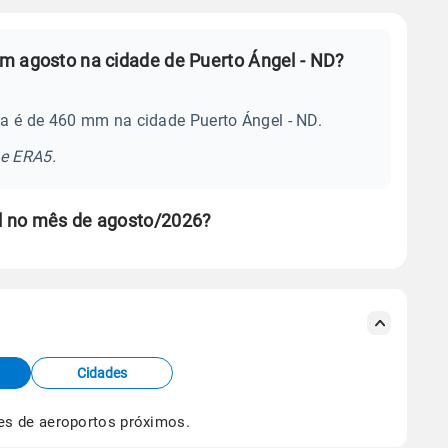
m agosto na cidade de Puerto Ángel - ND?
a é de 460 mm na cidade Puerto Ángel - ND.
se ERA5.
l no mês de agosto/2026?
s meteorológicas e satélite do Centro de Previsão
TEC).
Cidades
os dados climáticos,
clique aqui.
es de aeroportos próximos.