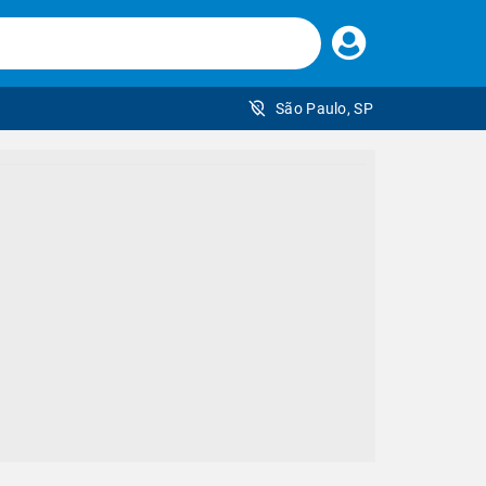
Faça
seu
login
São Paulo, SP