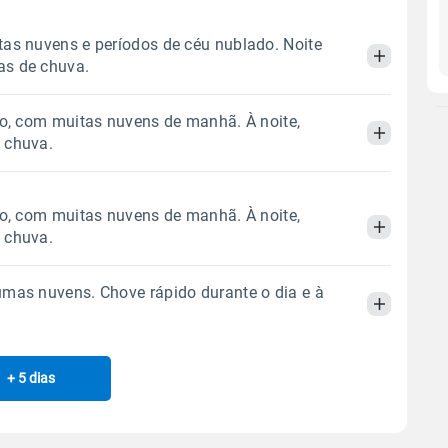
as nuvens e períodos de céu nublado. Noite
s de chuva.
do, com muitas nuvens de manhã. À noite,
Manhã
Tarde
Noite
 chuva.
 térmica
Chuva
Umidade do ar
Manhã
Tarde
Noite
do, com muitas nuvens de manhã. À noite,
1.4mm
43%
91%
 chuva.
40% de chance
 térmica
Chuva
Umidade do ar
Sol
Lua
o
mas nuvens. Chove rápido durante o dia e à
0.6mm
09:09h às 21:53h
Minguante
42%
87%
Manhã
Tarde
Noite
40% de chance
Sol
Lua
o
 térmica
Chuva
Umidade do ar
Gráfico
09:09h às 21:52h
Minguante
+ 5 dias
Manhã
Tarde
Noite
2.8mm
41%
88%
40% de chance
Chuva
Vento
Umidade
 térmica
Chuva
Umidade do ar
Sol
Lua
o