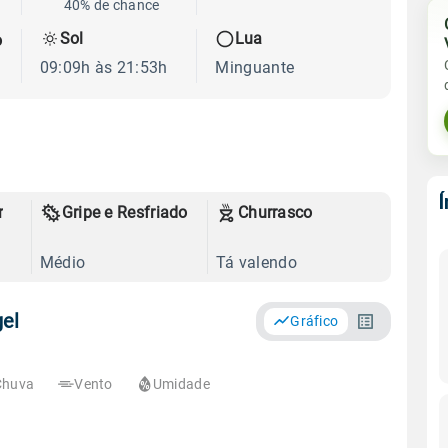
40% de chance
Sol
Lua
o
09:09h às 21:53h
Minguante
r
Gripe e Resfriado
Churrasco
Médio
Tá valendo
gel
Gráfico
Chuva
Vento
Umidade