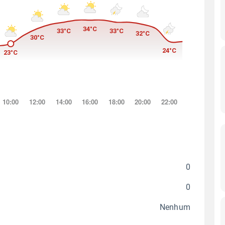
0
0
Nenhum