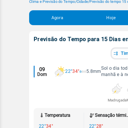
Clima e Previsão do Tempo
/
Cidade
/
Previsão do tempo 15 
Agora
Hoje
Previsão do Tempo para 15 Dias 
Tim
Alertas
Sol o dia to
09
22°
34°
5.8mm
Dom
manhã e à no
meteorológicos
Madrugada
Temperatura
Sensação
22°
34°
22°
28°