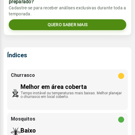
preparado?
Vento
Chuva
Cadastre-se para receber análises exclusivas durante toda a
Sol
Umidade do ar
temporada.
08:13h às 19:50h
S/N - 6km/h
0.0mm
48%
91%
QUERO SABER MAIS
Sol
Umidade do ar
Lua
Rajada de vento
08:13h às 19:51h
Minguante
38%
69%
ENE/NNE - 32km/h
Lua
Índices
Rajada de vento
Nova
S/N - 34km/h
Churrasco
Melhor em área coberta
Tempo instável ou temperaturas mais baixas. Melhor planejar
o churrasco em local coberto.
Mosquitos
Baixo