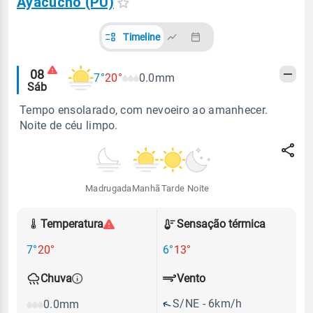
Ayacucho (PU)
Timeline
Alertas
08
7°
20°
0.0mm
Sáb
meteorológicos
Tempo ensolarado, com nevoeiro ao amanhecer.
Noite de céu limpo.
Madrugada
Manhã
Tarde
Noite
Temperatura
Sensação térmica
7°
20°
6°
13°
Vento
Chuva
S/NE - 6km/h
0.0mm