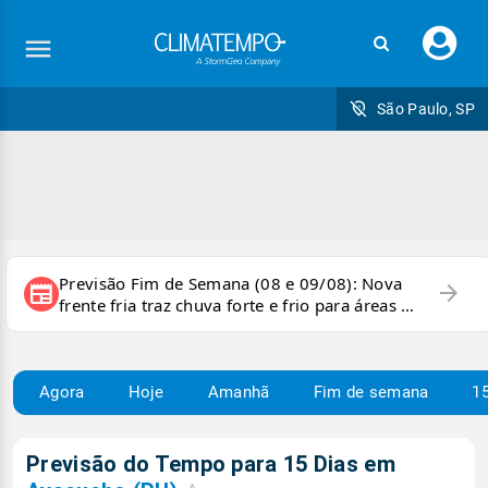
Faç
seu
logi
São Paulo, SP
Previsão Fim de Semana (08 e 09/08): Nova
arrow_forward
newspaper
frente fria traz chuva forte e frio para áreas do
país
Agora
Hoje
Amanhã
Fim de semana
15
Previsão do Tempo para 15 Dias em