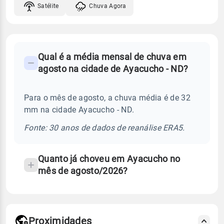
Satélite
Chuva Agora
FAQ
Qual é a média mensal de chuva em
-
agosto na cidade de Ayacucho - ND?
Perguntas
frequentes
Para o mês de agosto, a chuva média é de 32
sobre
mm na cidade Ayacucho - ND.
chuva
e
Fonte: 30 anos de dados de reanálise ERA5.
temperatura
Quanto já choveu em Ayacucho no
mês de agosto/2026?
Proximidades