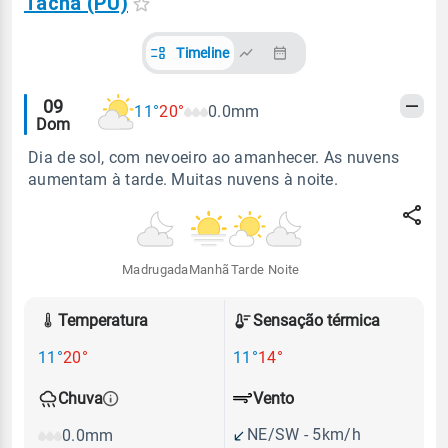
Tacna (PU)
Timeline
Alertas
09
11°
20°
0.0mm
Dom
meteorológicos
Dia de sol, com nevoeiro ao amanhecer. As nuvens
aumentam à tarde. Muitas nuvens à noite.
Madrugada
Manhã
Tarde
Noite
Temperatura
Sensação térmica
11°
20°
11°
14°
Vento
Chuva
NE/SW - 5km/h
0.0mm