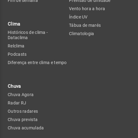
Fim de semana
Previsão de umidade
Vento hora a hora
Índice UV
Clima
Tábua de marés
Históricos de clima -
Climatologia
Dataclima
Relclima
Podcasts
Diferença entre clima e tempo
Chuva
Chuva Agora
Radar RJ
Outros radares
Chuva prevista
Chuva acumulada