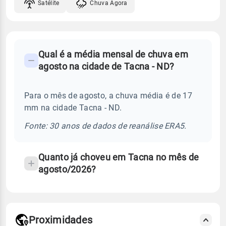
Satélite
Chuva Agora
FAQ
Qual é a média mensal de chuva em
-
agosto na cidade de Tacna - ND?
Perguntas
frequentes
Para o mês de agosto, a chuva média é de 17
sobre
mm na cidade Tacna - ND.
chuva
e
Fonte: 30 anos de dados de reanálise ERA5.
temperatura
Quanto já choveu em Tacna no mês de
agosto/2026?
Proximidades