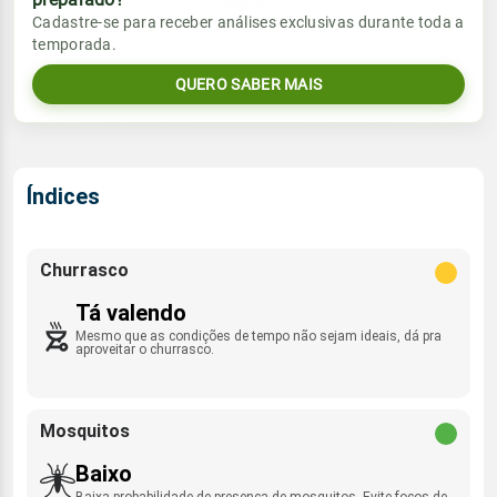
Vento
Chuva
Cadastre-se para receber análises exclusivas durante toda a
Sol
Umidade do ar
temporada.
08:02h às 19:29h
SW - 4km/h
0.0mm
50%
88%
QUERO SABER MAIS
Sol
Umidade do ar
Lua
Rajada de vento
08:02h às 19:29h
Nova
57%
95%
SW - 23km/h
Lua
Índices
Rajada de vento
Nova
SW - 22km/h
Churrasco
Tá valendo
Mesmo que as condições de tempo não sejam ideais, dá pra
aproveitar o churrasco.
Mosquitos
Baixo
Baixa probabilidade de presença de mosquitos. Evite focos de