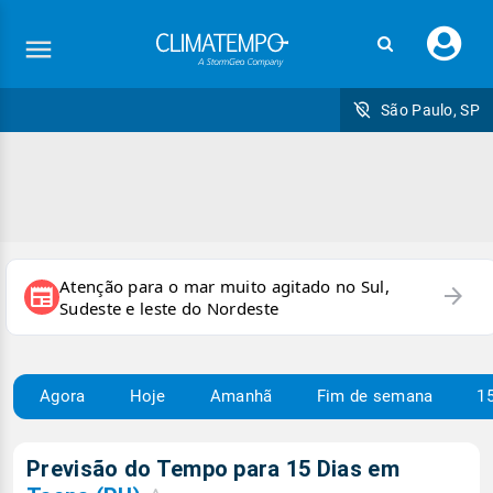
Faç
seu
logi
São Paulo, SP
Atenção para o mar muito agitado no Sul,
arrow_forward
newspaper
Sudeste e leste do Nordeste
Agora
Hoje
Amanhã
Fim de semana
15
Previsão do Tempo para 15 Dias em