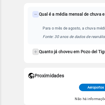
FAQ
Qual é a média mensal de chuva e
-
Perguntas
frequentes
Para o mês de agosto, a chuva médi
sobre
Fonte: 30 anos de dados de reanáli
chuva
e
Quanto já choveu em Pozo del Ti
temperatura
Proximidades
Fonte: dados combinados de estaçõe
de Tempo e Estudos Climáticos (CP
Aeroportos
Para obter mais informações sobre 
Não há informaçõ