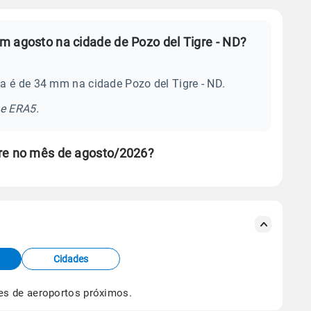
m agosto na cidade de Pozo del Tigre - ND?
a é de 34 mm na cidade Pozo del Tigre - ND.
se ERA5.
gre no mês de agosto/2026?
s meteorológicas e satélite do Centro de Previsão
TEC).
Cidades
os dados climáticos,
clique aqui.
es de aeroportos próximos.