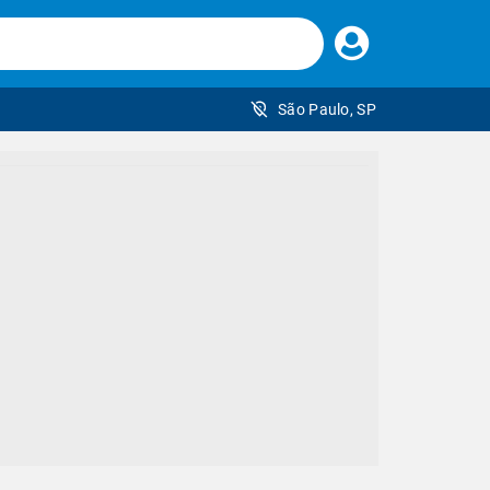
Faça
seu
login
São Paulo, SP