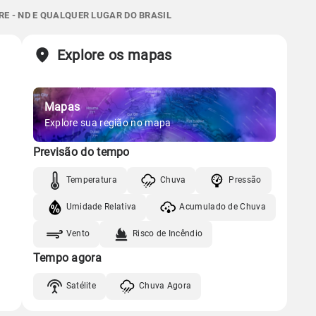
0.0mm
44%
68%
RE - ND E QUALQUER LUGAR DO BRASIL
07:30h às 18:56h
Minguante
Gráfico
Sol
Lua
o
Explore os mapas
07:29h às 18:56h
Minguante
Chuva
Vento
Umidade
Gráfico
Mapas
Gráfico
Chuva
Vento
Umidade
Explore sua região no mapa
Previsão do tempo
Chuva
Vento
Umidade
Temperatura
Chuva
Pressão
Umidade Relativa
Acumulado de Chuva
Vento
Risco de Incêndio
Tempo agora
Satélite
Chuva Agora