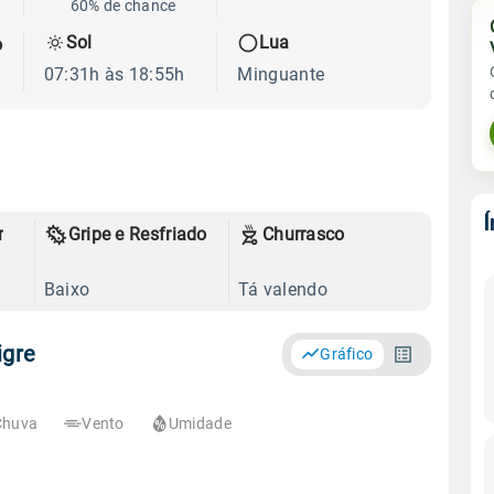
60% de chance
Sol
Lua
o
07:31h às 18:55h
Minguante
r
Gripe e Resfriado
Churrasco
Baixo
Tá valendo
igre
Gráfico
Chuva
Vento
Umidade