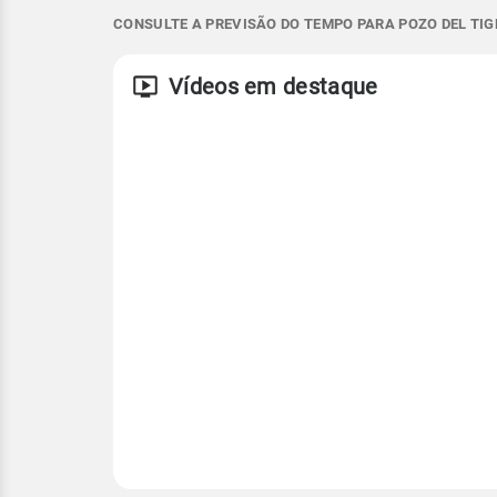
16°
27°
16°
21°
CONSULTE A PREVISÃO DO TEMPO PARA POZO DEL TIG
S - 16km/h
S - 44km/h
Vento
Rajada de vent
Vídeos em destaque
S - 12km/h
S - 41km/h
Temperatura
Temperatura
Temperatura