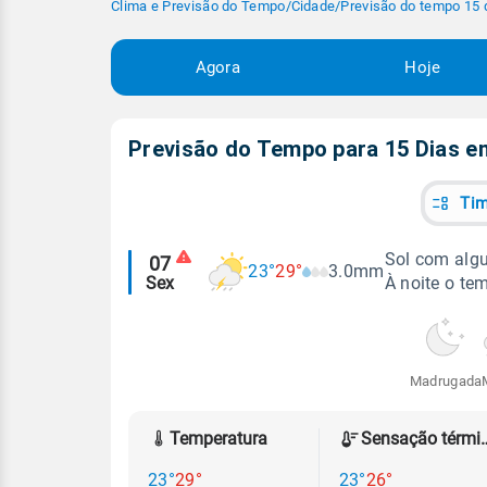
Clima e Previsão do Tempo
/
Cidade
/
Previsão do tempo 15 
Agora
Hoje
Previsão do Tempo para 15 Dias 
Tim
Alertas
Sol com algu
07
23°
29°
3.0mm
Sex
À noite o tem
meteorológicos
Madrugada
Temperatura
Sensação
23°
29°
23°
26°