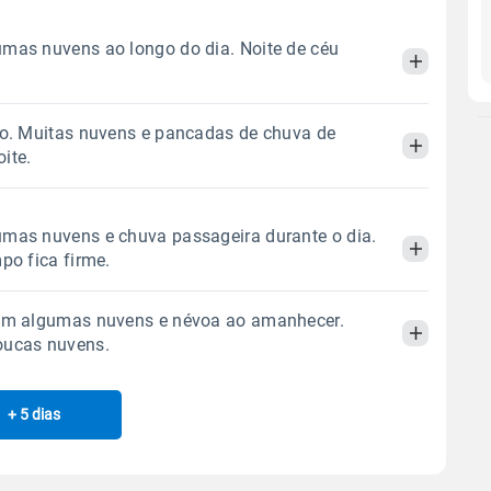
mas nuvens ao longo do dia. Noite de céu
do. Muitas nuvens e pancadas de chuva de
Manhã
Tarde
Noite
ite.
 térmica
Chuva
Umidade do ar
Manhã
Tarde
Noite
mas nuvens e chuva passageira durante o dia.
0.0mm
47%
78%
po fica firme.
Sol
Lua
o
 térmica
Chuva
Umidade do ar
07:31h às 18:55h
Minguante
com algumas nuvens e névoa ao amanhecer.
1.4mm
54%
80%
Manhã
Tarde
Noite
oucas nuvens.
39% de chance
Sol
Lua
o
Gráfico
 térmica
Chuva
Umidade do ar
07:30h às 18:56h
Minguante
+ 5 dias
Manhã
Tarde
Noite
1.8mm
60%
89%
54% de chance
Chuva
Vento
Umidade
 térmica
Chuva
Umidade do ar
Sol
Lua
o