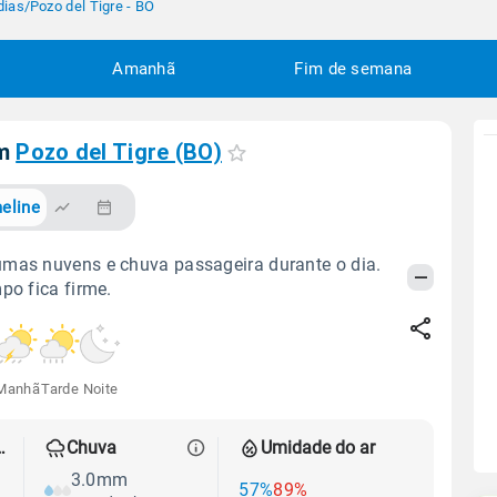
dias
/
Pozo del Tigre - BO
Amanhã
Fim de semana
em
Pozo del Tigre (BO)
eline
mas nuvens e chuva passageira durante o dia.
po fica firme.
Manhã
Tarde
Noite
 térmica
Chuva
Umidade do ar
3.0mm
57%
89%