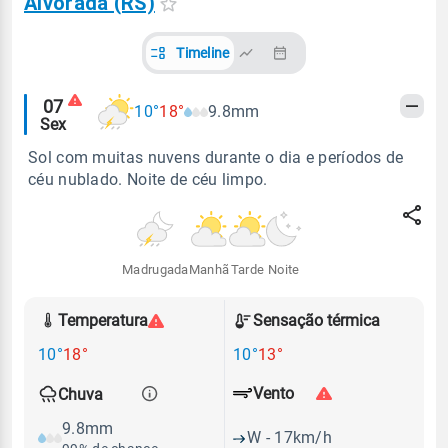
Alvorada (RS)
Timeline
Alertas
07
10°
18°
9.8mm
Sex
meteorológicos
Sol com muitas nuvens durante o dia e períodos de
céu nublado. Noite de céu limpo.
Madrugada
Manhã
Tarde
Noite
Temperatura
Sensação térmica
10°
18°
10°
13°
Vento
Chuva
9.8mm
W - 17km/h