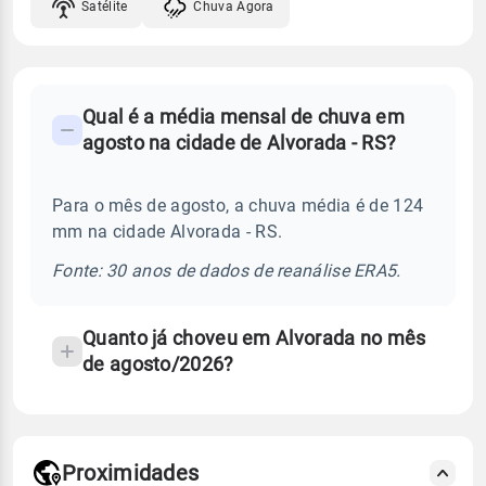
Satélite
Chuva Agora
FAQ
Qual é a média mensal de chuva em
-
agosto na cidade de Alvorada - RS?
Perguntas
frequentes
Para o mês de agosto, a chuva média é de 124
sobre
mm na cidade Alvorada - RS.
chuva
e
Fonte: 30 anos de dados de reanálise ERA5.
temperatura
Quanto já choveu em Alvorada no mês
de agosto/2026?
Proximidades