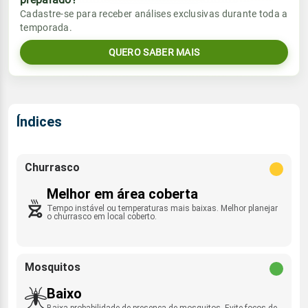
Vento
Chuva
Cadastre-se para receber análises exclusivas durante toda a
Sol
Umidade do ar
temporada.
07:03h às 17:56h
SE - 11km/h
0.0mm
61%
82%
QUERO SABER MAIS
Sol
Umidade do ar
Lua
Rajada de vento
07:02h às 17:56h
Minguante
60%
86%
SSE - 33km/h
Lua
Índices
Rajada de vento
Minguante
SE - 35km/h
Churrasco
Melhor em área coberta
Tempo instável ou temperaturas mais baixas. Melhor planejar
o churrasco em local coberto.
Mosquitos
Baixo
Baixa probabilidade de presença de mosquitos. Evite focos de