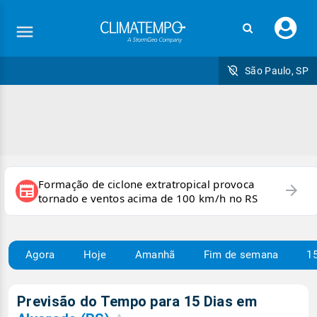
Faç
seu
logi
São Paulo, SP
Formação de ciclone extratropical provoca
arrow_forward
newspaper
tornado e ventos acima de 100 km/h no RS
Agora
Hoje
Amanhã
Fim de semana
15
Previsão do Tempo para 15 Dias em