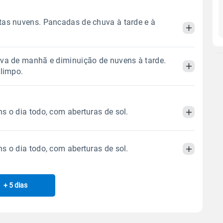
as nuvens. Pancadas de chuva à tarde e à
va de manhã e diminuição de nuvens à tarde.
Manhã
Tarde
Noite
 limpo.
 térmica
Chuva
Umidade do ar
Manhã
Tarde
Noite
2.0mm
s o dia todo, com aberturas de sol.
46%
93%
40% de chance
 térmica
Chuva
Umidade do ar
Sol
Lua
o
5.2mm
s o dia todo, com aberturas de sol.
06:40h às 17:50h
Minguante
45%
95%
Manhã
Tarde
Noite
41% de chance
Sol
Lua
o
 térmica
Chuva
Umidade do ar
Gráfico
+ 5 dias
06:39h às 17:51h
Minguante
Manhã
Tarde
Noite
0.0mm
30%
79%
Sol
Lua
o
 térmica
Chuva
Umidade do ar
Chuva
Vento
Umidade