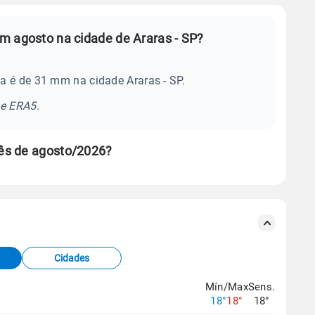
m agosto na cidade de Araras - SP?
a é de 31 mm na cidade Araras - SP.
se ERA5.
ês de agosto/2026?
s meteorológicas e satélite do Centro de Previsão
TEC).
Cidades
os dados climáticos,
clique aqui.
Mín/Max
Sens.
18°
18°
18°