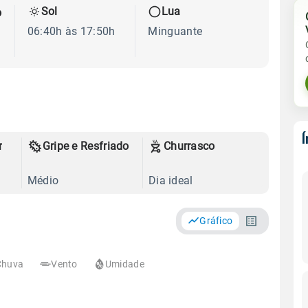
Sol
Lua
o
06:40h às 17:50h
Minguante
r
Gripe e Resfriado
Churrasco
Médio
Dia ideal
Gráfico
Chuva
Vento
Umidade