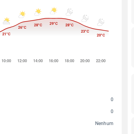
0
0
Nenhum