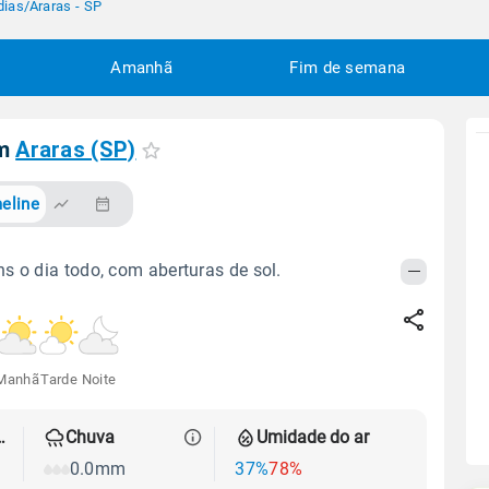
dias
/
Araras - SP
Amanhã
Fim de semana
em
Araras (SP)
eline
s o dia todo, com aberturas de sol.
Manhã
Tarde
Noite
 térmica
Chuva
Umidade do ar
0.0mm
37%
78%