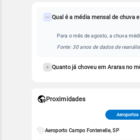
FAQ
Qual é a média mensal de chuva e
-
Perguntas
frequentes
Para o mês de agosto, a chuva médi
sobre
Fonte: 30 anos de dados de reanáli
chuva
e
Quanto já choveu em Araras no m
temperatura
Proximidades
Fonte: dados combinados de estaçõe
de Tempo e Estudos Climáticos (CP
Aeroportos
Para obter mais informações sobre 
Aeroporto Campo Fontenelle, SP