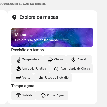
06:38h às 17:51h
Minguante
Gráfico
0.0mm
59%
98%
E QUALQUER LUGAR DO BRASIL
Sol
Lua
o
Chuva
Vento
Umidade
Explore os mapas
Gráfico
06:38h às 17:52h
Minguante
Chuva
Vento
Umidade
Mapas
Gráfico
Explore sua região no mapa
Previsão do tempo
Chuva
Vento
Umidade
Temperatura
Chuva
Pressão
Umidade Relativa
Acumulado de Chuva
Vento
Risco de Incêndio
Tempo agora
Satélite
Chuva Agora