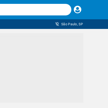
Faça
seu
login
São Paulo, SP