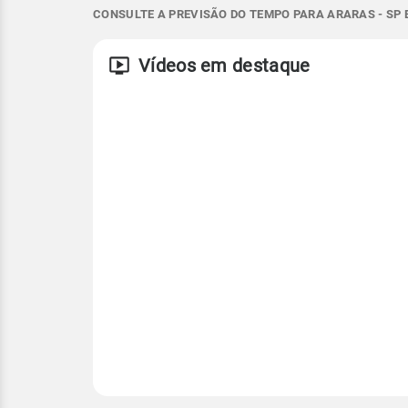
NNE - 6km/h
NNE - 30km/h
17°
28°
17°
21°
CONSULTE A PREVISÃO DO TEMPO PARA ARARAS - SP 
Vento
Rajada de vent
Temperatura
Vídeos em destaque
S - 10km/h
S - 29km/h
Temperatura
Temperatura