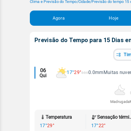
Clima e Previsão do Tempo
/
Cidade
/
Previsão do tempo 15 
Agora
Hoje
Previsão do Tempo para 15 Dias 
Tim
Alertas
06
17°
29°
0.0mm
Muitas nuven
Qui
meteorológicos
Madrugada
Temperatura
Sensação
17°
29°
17°
22°