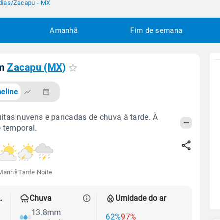
dias
/
Zacapu - MX
Amanhã
Fim de semana
em
Zacapu (MX)
eline
itas nuvens e pancadas de chuva à tarde. À
e temporal.
Manhã
Tarde
Noite
 térmica
Chuva
Umidade do ar
13.8mm
62%
97%