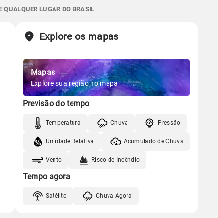
Gráfico
6.8mm
E QUALQUER LUGAR DO BRASIL
09:25h às 22:20h
Minguante
66%
100%
86% de chance
Chuva
Vento
Umidade
Sol
Lua
o
Explore os mapas
Gráfico
09:25h às 22:19h
Minguante
Mapas
Chuva
Vento
Umidade
Gráfico
Explore sua região no mapa
Previsão do tempo
Chuva
Vento
Umidade
Temperatura
Chuva
Pressão
Umidade Relativa
Acumulado de Chuva
Vento
Risco de Incêndio
Tempo agora
Satélite
Chuva Agora