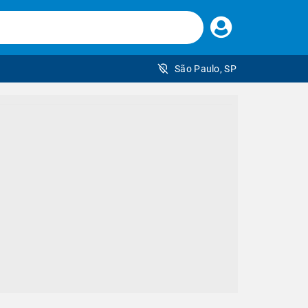
Faça
seu
login
São Paulo, SP