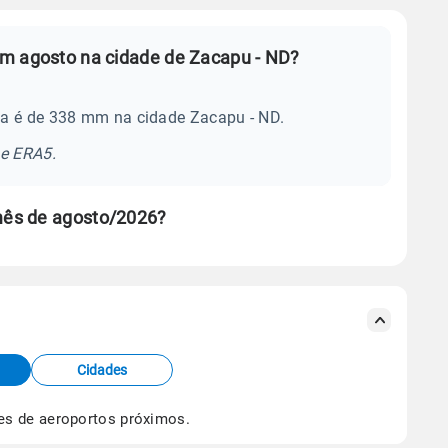
em agosto na cidade de Zacapu - ND?
ia é de 338 mm na cidade Zacapu - ND.
se ERA5.
mês de agosto/2026?
s meteorológicas e satélite do Centro de Previsão
TEC).
Cidades
os dados climáticos,
clique aqui.
es de aeroportos próximos.