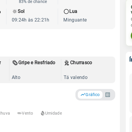
83% de chance
Sol
Lua
o
09:24h às 22:21h
Minguante
r
Gripe e Resfriado
Churrasco
Alto
Tá valendo
Gráfico
Chuva
Vento
Umidade