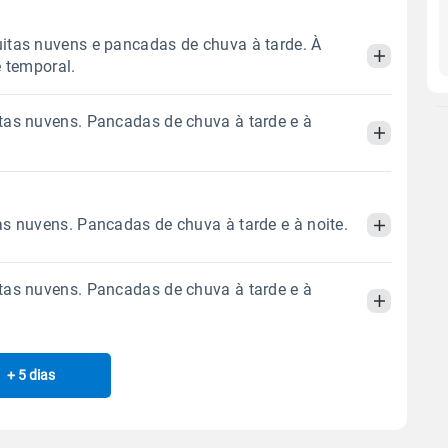
itas nuvens e pancadas de chuva à tarde. À
e temporal.
as nuvens. Pancadas de chuva à tarde e à
Manhã
Tarde
Noite
 térmica
Chuva
Umidade do ar
Manhã
Tarde
Noite
18.3mm
s nuvens. Pancadas de chuva à tarde e à noite.
67%
98%
84% de chance
 térmica
Chuva
Umidade do ar
Sol
Lua
o
as nuvens. Pancadas de chuva à tarde e à
5.9mm
09:24h às 22:21h
Minguante
61%
97%
Manhã
Tarde
Noite
93% de chance
Sol
Lua
o
 térmica
Chuva
Umidade do ar
Gráfico
+ 5 dias
09:24h às 22:20h
Minguante
Manhã
Tarde
Noite
8.3mm
62%
96%
91% de chance
 térmica
Chuva
Umidade do ar
Chuva
Vento
Umidade
Sol
Lua
o