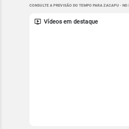
CONSULTE A PREVISÃO DO TEMPO PARA ZACAPU - ND 
S - 4km/h
11°
20°
11°
15°
S - 8km/h
Temperatura
Vento
Rajada de vent
Vídeos em destaque
SSE - 3km/h
SSE - 11km/h
Temperatura
Temperatura