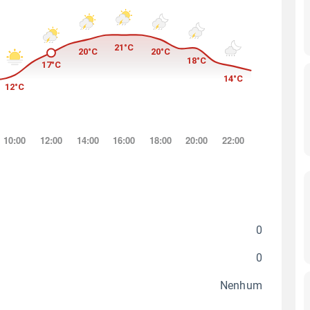
0
0
Nenhum