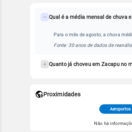
FAQ
Qual é a média mensal de chuva 
-
Perguntas
frequentes
Para o mês de agosto, a chuva méd
sobre
Fonte: 30 anos de dados de reanáli
chuva
e
Quanto já choveu em Zacapu no 
temperatura
Proximidades
Fonte: dados combinados de estaçõe
de Tempo e Estudos Climáticos (CP
Aeroportos
Para obter mais informações sobre 
Não há informaçõ