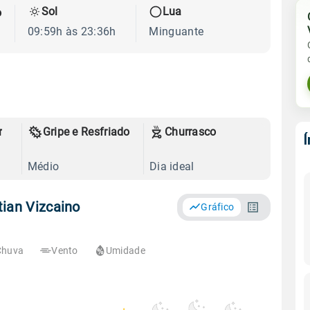
Sol
Lua
o
09:59h às 23:36h
Minguante
r
Gripe e Resfriado
Churrasco
Médio
Dia ideal
ian Vizcaino
Gráfico
Chuva
Vento
Umidade