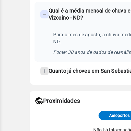
FAQ
Qual é a média mensal de chuva e
-
Vizcaino - ND?
Perguntas
frequentes
Para o mês de agosto, a chuva médi
sobre
ND.
chuva
e
Fonte: 30 anos de dados de reanáli
temperatura
Quanto já choveu em San Sebasti
Proximidades
Fonte: dados combinados de estaçõe
de Tempo e Estudos Climáticos (CP
Aeroportos
Para obter mais informações sobre 
Não há informaçõ