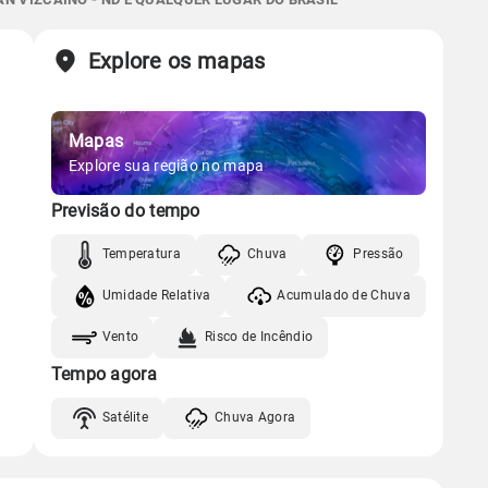
19%
58%
0% de chance
Chuva
Vento
Umidade
Sol
Lua
o
Explore os mapas
Gráfico
10:02h às 23:32h
Minguante
Chuva
Vento
Umidade
Mapas
Gráfico
Explore sua região no mapa
Previsão do tempo
Chuva
Vento
Umidade
Temperatura
Chuva
Pressão
Umidade Relativa
Acumulado de Chuva
Vento
Risco de Incêndio
Tempo agora
Satélite
Chuva Agora