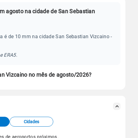
m agosto na cidade de San Sebastian
a é de 10 mm na cidade San Sebastian Vizcaino -
se ERA5.
an Vizcaino no mês de agosto/2026?
s meteorológicas e satélite do Centro de Previsão
TEC).
Cidades
os dados climáticos,
clique aqui.
es de aeroportos próximos.