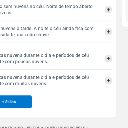
do sem nuvens no céu. Noite de tempo aberto
uvens.
 nuvens à tarde. À noite o céu ainda fica com
Manhã
Tarde
Noite
osidade, mas não chove.
 térmica
Chuva
Umidade do ar
Manhã
Tarde
Noite
as nuvens durante o dia e períodos de céu
0.0mm
12%
27%
ite com poucas nuvens.
Sol
Lua
o
 térmica
Chuva
Umidade do ar
10:00h às 23:35h
Minguante
as nuvens durante o dia e períodos de céu
0.0mm
16%
41%
Manhã
Tarde
Noite
ite com muitas nuvens.
Sol
Lua
o
Gráfico
10:00h às 23:34h
Minguante
 térmica
Chuva
Umidade do ar
+ 5 dias
Manhã
Tarde
Noite
0.0mm
21%
64%
Chuva
Vento
Umidade
Sol
Lua
o
Gráfico
 térmica
Chuva
Umidade do ar
10:01h às 23:33h
Minguante
0.1mm
N VIZCAINO - ND E QUALQUER LUGAR DO BRASIL