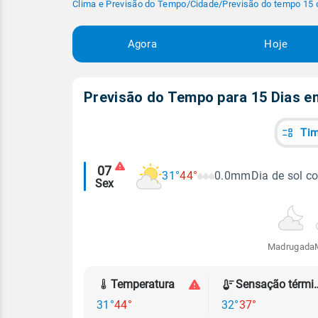
Clima e Previsão do Tempo
/
Cidade
/
Previsão do tempo 15 
Agora
Hoje
Previsão do Tempo para 15 Dias 
Tim
Alertas
07
31°
44°
0.0mm
Dia de sol c
Sex
meteorológicos
Madrugada
Temperatura
Sensação
31°
44°
32°
37°