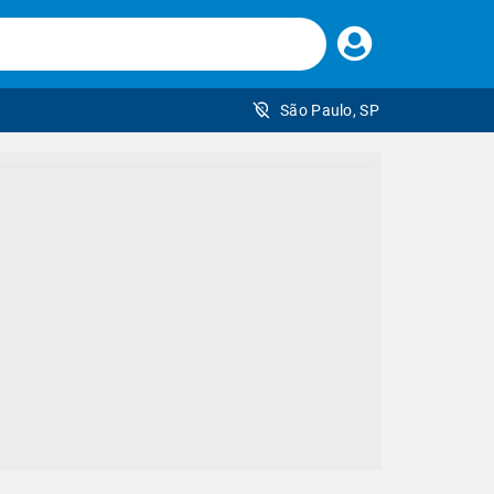
Faça
seu
login
São Paulo, SP