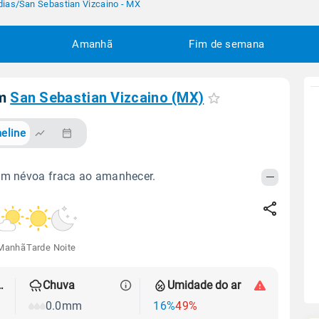
dias
/
San Sebastian Vizcaino - MX
Amanhã
Fim de semana
em
San Sebastian Vizcaino (MX)
eline
om névoa fraca ao amanhecer.
Manhã
Tarde
Noite
 térmica
Chuva
Umidade do ar
0.0mm
16%
49%