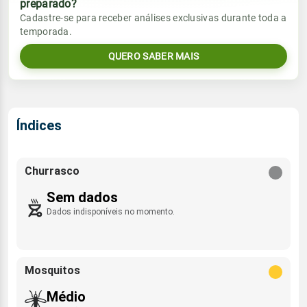
preparado?
Vento
Chuva
Cadastre-se para receber análises exclusivas durante toda a
Sol
Umidade do ar
temporada.
1.2mm
NNE - 12km/h
08:58h às 21:48h
52%
94%
55% de chance
QUERO SABER MAIS
Lua
Sol
Umidade do ar
Rajada de vento
Minguante
08:58h às 21:48h
52%
93%
N/NNE - 30km/h
Índices
Lua
Rajada de vento
Minguante
NNE - 30km/h
Churrasco
Sem dados
Dados indisponíveis no momento.
Mosquitos
Médio