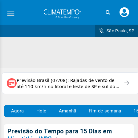
Faç
seu
logi
São Paulo, SP
Previsão Brasil (07/08): Rajadas de vento de
arrow_forward
newspaper
até 110 km/h no litoral e leste de SP e sul do
RJ
Agora
Hoje
Amanhã
Fim de semana
15
Previsão do Tempo para 15 Dias em