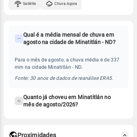
Satélite
Chuva Agora
FAQ
Qual é a média mensal de chuva em
-
agosto na cidade de Minatitlán - ND?
Perguntas
frequentes
Para o mês de agosto, a chuva média é de 337
sobre
mm na cidade Minatitlán - ND.
chuva
e
Fonte: 30 anos de dados de reanálise ERA5.
temperatura
Quanto já choveu em Minatitlán no
mês de agosto/2026?
Proximidades