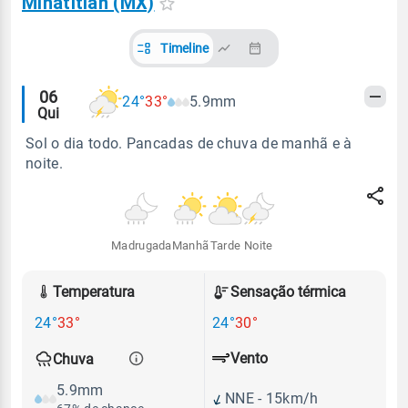
Minatitlán (MX)
Timeline
Alertas
06
24°
33°
5.9mm
Qui
meteorológicos
Sol o dia todo. Pancadas de chuva de manhã e à
noite.
Madrugada
Manhã
Tarde
Noite
Temperatura
Sensação térmica
24°
33°
24°
30°
Vento
Chuva
5.9mm
NNE - 15km/h