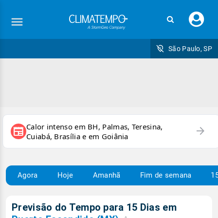
Faç
seu
logi
São Paulo, SP
Calor intenso em BH, Palmas, Teresina,
arrow_forward
newspaper
Cuiabá, Brasília e em Goiânia
Agora
Hoje
Amanhã
Fim de semana
15
Previsão do Tempo para 15 Dias em