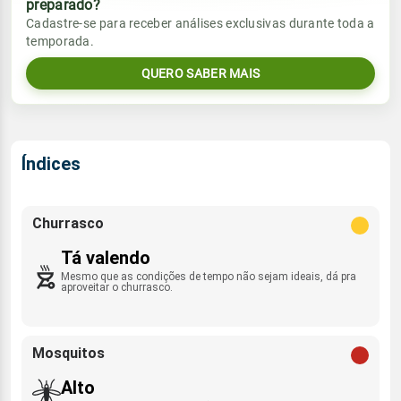
preparado?
Vento
Chuva
Cadastre-se para receber análises exclusivas durante toda a
Sol
Umidade do ar
temporada.
0.1mm
NNW - 8km/h
09:11h às 21:55h
59%
77%
0% de chance
QUERO SABER MAIS
Lua
Sol
Umidade do ar
Rajada de vento
Minguante
09:12h às 21:54h
57%
79%
NNW - 12km/h
Índices
Lua
Rajada de vento
Nova
NNW - 13km/h
Churrasco
Tá valendo
Mesmo que as condições de tempo não sejam ideais, dá pra
aproveitar o churrasco.
Mosquitos
Alto