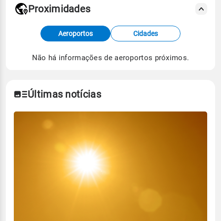
Proximidades
Fonte: dados combinados de estações
Aeroportos
Cidades
meteorológicas e satélite do Centro de Previsão
de Tempo e Estudos Climáticos (CPTEC).
Não há informações de aeroportos próximos.
Para obter mais informações sobre os dados
climáticos,
clique aqui.
Últimas notícias