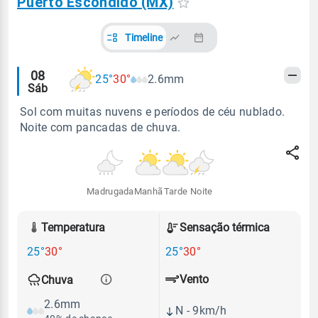
Puerto Escondido (MX)
Timeline
Alertas
08
25°
30°
2.6mm
Sáb
meteorológicos
Sol com muitas nuvens e períodos de céu nublado.
Noite com pancadas de chuva.
Madrugada
Manhã
Tarde
Noite
Temperatura
Sensação térmica
25°
30°
25°
30°
Vento
Chuva
2.6mm
N - 9km/h