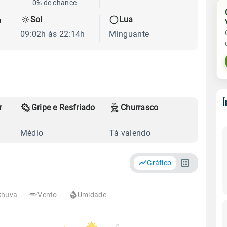
0% de chance
Sol
Lua
o
09:02h às 22:14h
Minguante
r
Gripe e Resfriado
Churrasco
Médio
Tá valendo
Gráfico
Chuva
Vento
Umidade