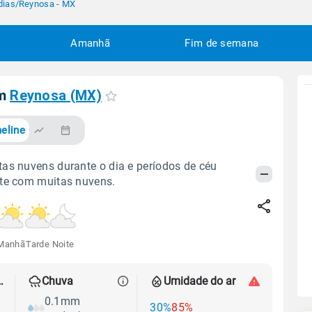
dias
/
Reynosa - MX
Amanhã
Fim de semana
em
Reynosa (MX)
eline
as nuvens durante o dia e períodos de céu
ite com muitas nuvens.
Manhã
Tarde
Noite
 térmica
Chuva
Umidade do ar
0.1mm
30%
85%