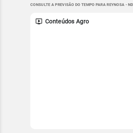
SE - 28km/h
SE - 46km/h
27°
38°
31°
34°
CONSULTE A PREVISÃO DO TEMPO PARA REYNOSA - ND
Temperatura
Vento
Rajada de vent
Conteúdos Agro
SE - 28km/h
SE - 46km/h
Temperatura
Temperatura