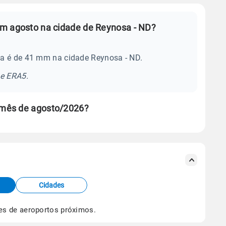
em agosto na cidade de Reynosa - ND?
ia é de 41 mm na cidade Reynosa - ND.
se ERA5.
 mês de agosto/2026?
s meteorológicas e satélite do Centro de Previsão
TEC).
Cidades
os dados climáticos,
clique aqui.
es de aeroportos próximos.