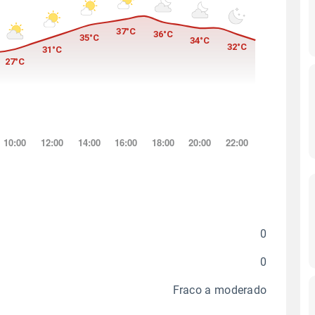
0
0
Fraco a moderado