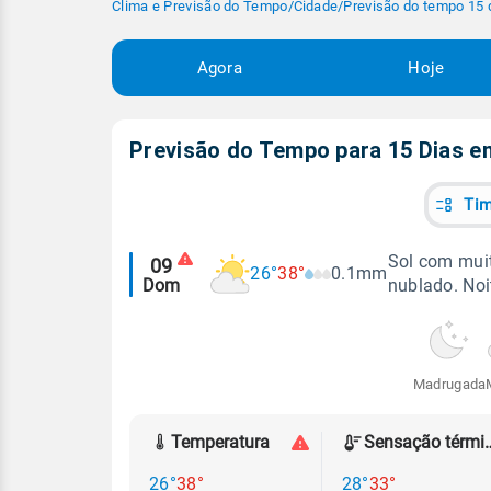
Clima e Previsão do Tempo
/
Cidade
/
Previsão do tempo 15 
Agora
Hoje
Previsão do Tempo para 15 Dias 
Tim
Alertas
Sol com muit
09
26°
38°
0.1mm
Dom
nublado. No
meteorológicos
Madrugada
Temperatura
Sensação
26°
38°
28°
33°