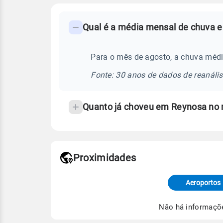
FAQ
Qual é a média mensal de chuva 
-
Perguntas
frequentes
Para o mês de agosto, a chuva méd
sobre
Fonte: 30 anos de dados de reanáli
chuva
e
Quanto já choveu em Reynosa no
temperatura
Proximidades
Fonte: dados combinados de estaçõe
de Tempo e Estudos Climáticos (CP
Aeroportos
Para obter mais informações sobre 
Não há informaçõ