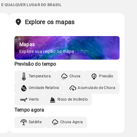
0.0mm
31%
82%
 E QUALQUER LUGAR DO BRASIL
Chuva
Vento
Umidade
Sol
Lua
o
Explore os mapas
Gráfico
09:04h às 22:11h
Nova
Chuva
Vento
Umidade
Mapas
Gráfico
Explore sua região no mapa
Previsão do tempo
Chuva
Vento
Umidade
Temperatura
Chuva
Pressão
Umidade Relativa
Acumulado de Chuva
Vento
Risco de Incêndio
Tempo agora
Satélite
Chuva Agora