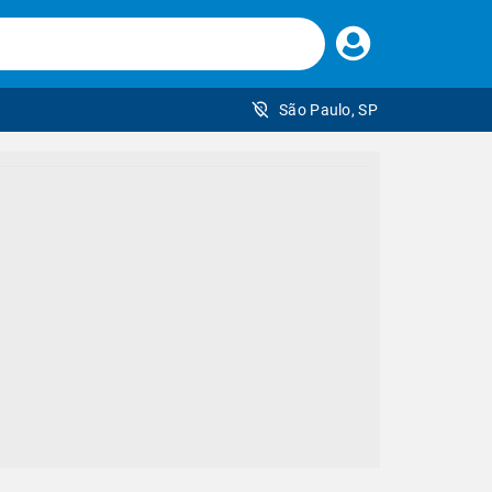
Faça
seu
login
São Paulo, SP