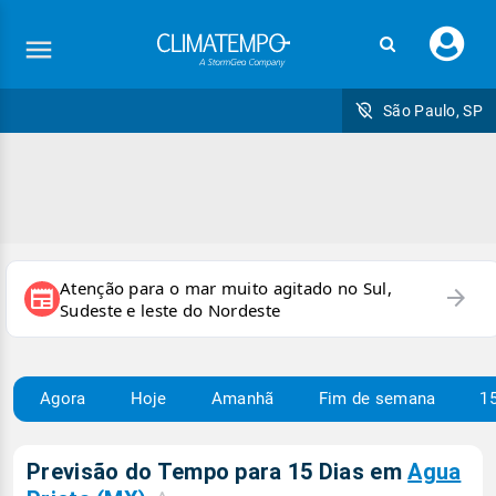
Faç
seu
logi
São Paulo, SP
Atenção para o mar muito agitado no Sul,
arrow_forward
newspaper
Sudeste e leste do Nordeste
Agora
Hoje
Amanhã
Fim de semana
15
Previsão do Tempo para 15 Dias em
Agua