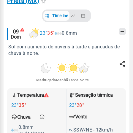
Prieta (MX)
Timeline
Alertas
09
23°
35°
0.8mm
Dom
meteorológicos
Sol com aumento de nuvens à tarde e pancadas de
chuva à noite.
Madrugada
Manhã
Tarde
Noite
Temperatura
Sensação térmica
23°
35°
23°
28°
Vento
Chuva
0.8mm
SSW/NE - 12km/h