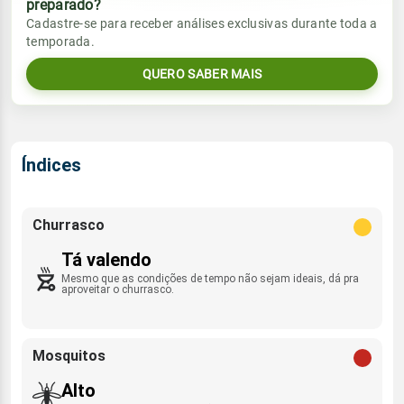
preparado?
Vento
Chuva
Cadastre-se para receber análises exclusivas durante toda a
Sol
Umidade do ar
temporada.
2.8mm
SSW - 9km/h
09:47h às 23:08h
49%
84%
40% de chance
QUERO SABER MAIS
Lua
Sol
Umidade do ar
Rajada de vento
Nova
09:48h às 23:07h
40%
80%
ENE - 65km/h
Índices
Lua
Rajada de vento
Nova
SSW - 17km/h
Churrasco
Tá valendo
Mesmo que as condições de tempo não sejam ideais, dá pra
aproveitar o churrasco.
Mosquitos
Alto