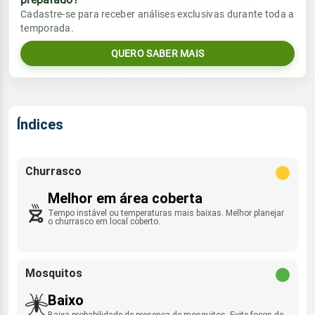
Vento
Chuva
Cadastre-se para receber análises exclusivas durante toda a
Sol
Umidade do ar
temporada.
08:08h às 19:03h
SSE - 14km/h
0.0mm
48%
66%
QUERO SABER MAIS
Sol
Umidade do ar
Lua
08:07h às 19:03h
Minguante
49%
71%
Índices
Lua
Minguante
Churrasco
Melhor em área coberta
Tempo instável ou temperaturas mais baixas. Melhor planejar
o churrasco em local coberto.
Mosquitos
Baixo
Baixa probabilidade de presença de mosquitos. Evite focos de