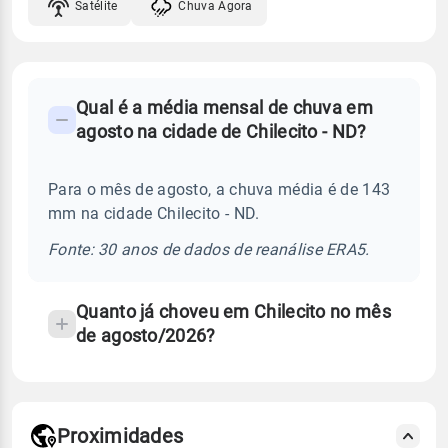
Satélite
Chuva Agora
FAQ
Qual é a média mensal de chuva em
-
agosto na cidade de Chilecito - ND?
Perguntas
frequentes
Para o mês de agosto, a chuva média é de 143
sobre
mm na cidade Chilecito - ND.
chuva
e
Fonte: 30 anos de dados de reanálise ERA5.
temperatura
Quanto já choveu em Chilecito no mês
de agosto/2026?
Proximidades