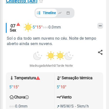
Chilecito (AR)
Timeline
Alertas
07
5°
15°
0.0mm
Sex
meteorológicos
Sol o dia todo sem nuvens no céu. Noite de tempo
aberto ainda sem nuvens.
Madrugada
Manhã
Tarde
Noite
Temperatura
Sensação térmica
5°
15°
5°
10°
Vento
Chuva
WSW/S - 5km/h
0.0mm