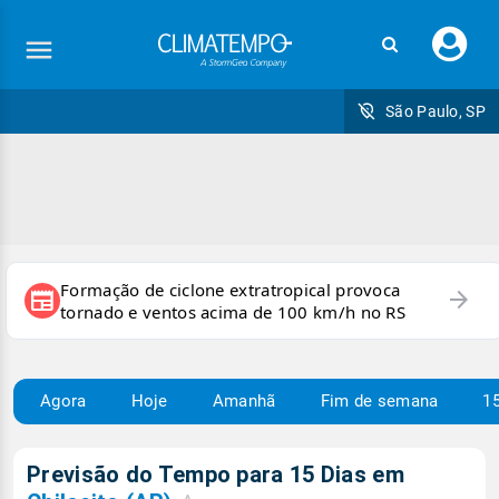
Faç
seu
logi
São Paulo, SP
Formação de ciclone extratropical provoca
arrow_forward
newspaper
tornado e ventos acima de 100 km/h no RS
Agora
Hoje
Amanhã
Fim de semana
15
Previsão do Tempo para 15 Dias em