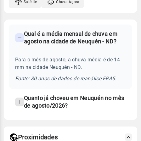
Satélite
Chuva Agora
FAQ
Qual é a média mensal de chuva em
-
agosto na cidade de Neuquén - ND?
Perguntas
frequentes
Para o mês de agosto, a chuva média é de 14
sobre
mm na cidade Neuquén - ND.
chuva
e
Fonte: 30 anos de dados de reanálise ERA5.
temperatura
Quanto já choveu em Neuquén no mês
de agosto/2026?
Proximidades