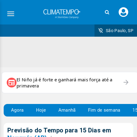
Faç
seu
logi
São Paulo, SP
El Niño já é forte e ganhará mais força até a
arrow_forward
newspaper
primavera
Agora
Hoje
Amanhã
Fim de semana
15
Previsão do Tempo para 15 Dias em