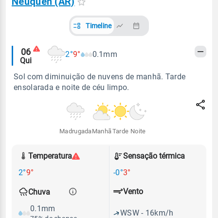
Neuquén (AR)
Timeline
Alertas
06
2°
9°
0.1mm
Qui
meteorológicos
Sol com diminuição de nuvens de manhã. Tarde
ensolarada e noite de céu limpo.
Madrugada
Manhã
Tarde
Noite
Temperatura
Sensação térmica
2°
9°
-0°
3°
Vento
Chuva
0.1mm
WSW - 16km/h