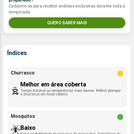
Vento
Chuva
Cadastre-se para receber análises exclusivas durante toda a
Sol
Umidade do ar
temporada.
08:27h às 18:48h
E - 23km/h
0.0mm
51%
84%
QUERO SABER MAIS
Sol
Umidade do ar
Lua
Rajada de vento
08:26h às 18:49h
Minguante
60%
76%
ESE - 47km/h
Lua
Índices
Rajada de vento
Minguante
E - 55km/h
Churrasco
Melhor em área coberta
Tempo instável ou temperaturas mais baixas. Melhor planejar
o churrasco em local coberto.
Mosquitos
Baixo
Baixa probabilidade de presença de mosquitos. Evite focos de