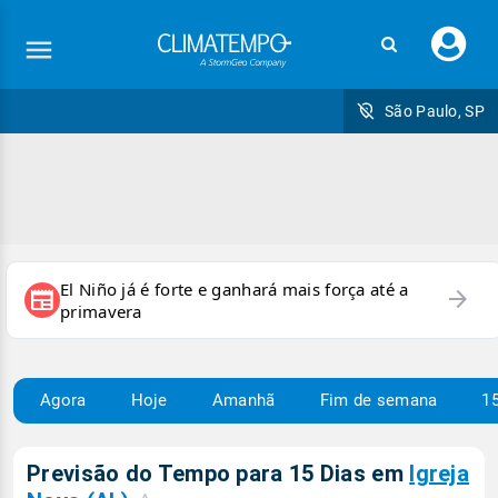
Faç
seu
logi
São Paulo, SP
El Niño já é forte e ganhará mais força até a
arrow_forward
newspaper
primavera
Agora
Hoje
Amanhã
Fim de semana
15
Previsão do Tempo para 15 Dias em
Igreja