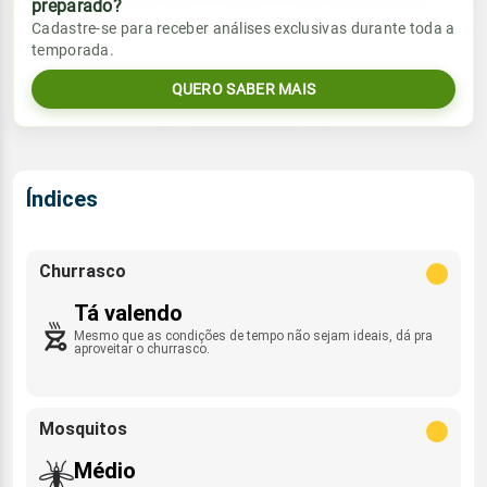
preparado?
Vento
Chuva
Cadastre-se para receber análises exclusivas durante toda a
Sol
Umidade do ar
temporada.
05:40h às 17:23h
SE - 10km/h
0.0mm
65%
100%
QUERO SABER MAIS
Sol
Umidade do ar
Lua
Rajada de vento
05:40h às 17:24h
Minguante
53%
96%
E/ESE - 37km/h
Lua
Índices
Rajada de vento
Minguante
SE - 37km/h
Churrasco
Tá valendo
Mesmo que as condições de tempo não sejam ideais, dá pra
aproveitar o churrasco.
Mosquitos
Médio