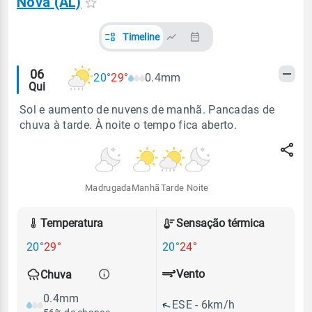
Nova (AL)
Timeline
Alertas
06
20°
29°
0.4mm
Qui
meteorológicos
Sol e aumento de nuvens de manhã. Pancadas de
chuva à tarde. À noite o tempo fica aberto.
Madrugada
Manhã
Tarde
Noite
Temperatura
Sensação térmica
20°
29°
20°
24°
Vento
Chuva
0.4mm
ESE - 6km/h