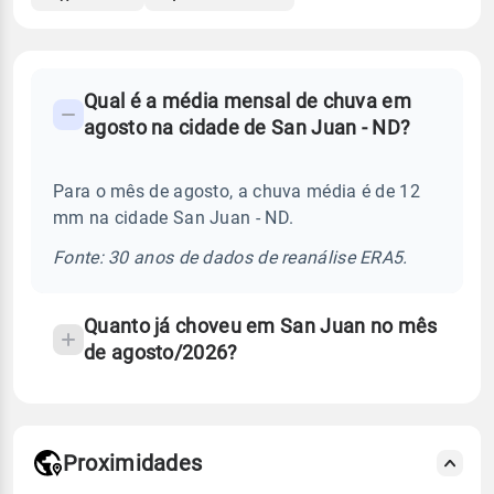
FAQ
Qual é a média mensal de chuva em
-
agosto na cidade de San Juan - ND?
Perguntas
frequentes
Para o mês de agosto, a chuva média é de 12
sobre
mm na cidade San Juan - ND.
chuva
e
Fonte: 30 anos de dados de reanálise ERA5.
temperatura
Quanto já choveu em San Juan no mês
de agosto/2026?
Proximidades