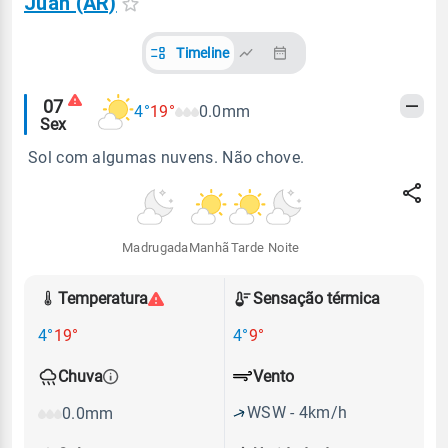
Juan (AR)
Timeline
Alertas
07
4°
19°
0.0mm
Sex
meteorológicos
Sol com algumas nuvens. Não chove.
Madrugada
Manhã
Tarde
Noite
Temperatura
Sensação térmica
4°
19°
4°
9°
Vento
Chuva
WSW - 4km/h
0.0mm