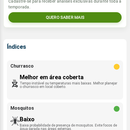
Vento
Chuva
Cadastre-se para receber análises exclusivas durante toda a
Sol
Umidade do ar
temporada.
08:15h às 19:03h
SSW - 4km/h
0.0mm
45%
77%
QUERO SABER MAIS
Sol
Umidade do ar
Lua
Rajada de vento
08:14h às 19:04h
Minguante
43%
76%
SSE - 46km/h
Lua
Índices
Rajada de vento
Minguante
SSW - 26km/h
Churrasco
Melhor em área coberta
Tempo instável ou temperaturas mais baixas. Melhor planejar
o churrasco em local coberto.
Mosquitos
Baixo
Baixa probabilidade de presença de mosquitos. Evite focos de
água parada nas áreas externas.