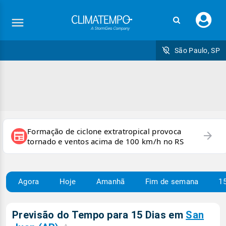
Faç
seu
logi
São Paulo, SP
Formação de ciclone extratropical provoca
arrow_forward
newspaper
tornado e ventos acima de 100 km/h no RS
Agora
Hoje
Amanhã
Fim de semana
15
Previsão do Tempo para 15 Dias em
San