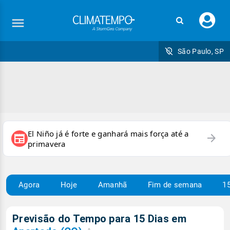
Faç
seu
logi
São Paulo, SP
El Niño já é forte e ganhará mais força até a
arrow_forward
newspaper
primavera
Agora
Hoje
Amanhã
Fim de semana
15
Previsão do Tempo para 15 Dias em