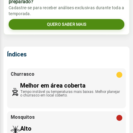
preparado?
Vento
Chuva
Cadastre-se para receber análises exclusivas durante toda a
Sol
Umidade do ar
temporada.
3.9mm
ENE - 4km/h
07:59h às 20:24h
76%
100%
85% de chance
QUERO SABER MAIS
Lua
Sol
Umidade do ar
Rajada de vento
Minguante
07:59h às 20:24h
74%
100%
SSW - 28km/h
Índices
Lua
Rajada de vento
Minguante
ENE - 28km/h
Churrasco
Melhor em área coberta
Tempo instável ou temperaturas mais baixas. Melhor planejar
o churrasco em local coberto.
Mosquitos
Alto