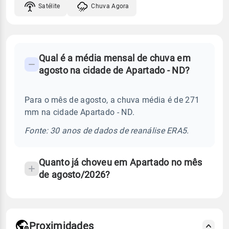
Satélite
Chuva Agora
FAQ
Qual é a média mensal de chuva em
-
agosto na cidade de Apartado - ND?
Perguntas
frequentes
Para o mês de agosto, a chuva média é de 271
sobre
mm na cidade Apartado - ND.
chuva
e
Fonte: 30 anos de dados de reanálise ERA5.
temperatura
Quanto já choveu em Apartado no mês
de agosto/2026?
Proximidades