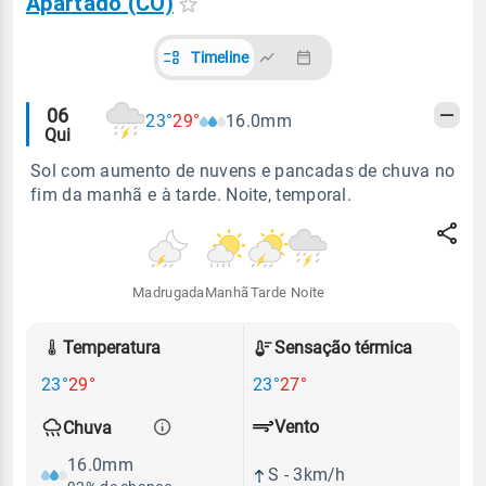
Apartado (CO)
Timeline
Alertas
06
23°
29°
16.0mm
Qui
meteorológicos
Sol com aumento de nuvens e pancadas de chuva no
fim da manhã e à tarde. Noite, temporal.
Madrugada
Manhã
Tarde
Noite
Temperatura
Sensação térmica
23°
29°
23°
27°
Vento
Chuva
16.0mm
S - 3km/h