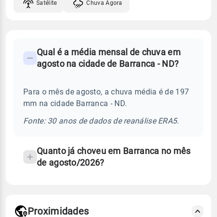
Satélite
Chuva Agora
FAQ
Qual é a média mensal de chuva em
-
agosto na cidade de Barranca - ND?
Perguntas
frequentes
Para o mês de agosto, a chuva média é de 197
sobre
mm na cidade Barranca - ND.
chuva
e
Fonte: 30 anos de dados de reanálise ERA5.
temperatura
Quanto já choveu em Barranca no mês
de agosto/2026?
Proximidades