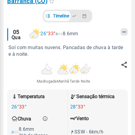
Barranca (CO)
Timeline
Alertas
05
26°
33°
8.6mm
Qua
meteorológicos
Sol com muitas nuvens. Pancadas de chuva à tarde
e à noite.
Madrugada
Manhã
Tarde
Noite
Temperatura
Sensação térmica
26°
33°
28°
33°
Vento
Chuva
8.6mm
SSW - 6km/h