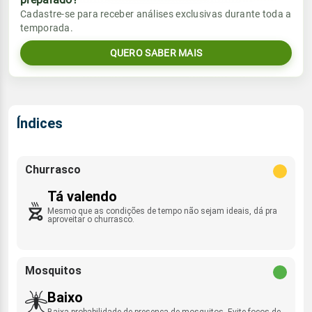
Vento
Chuva
Cadastre-se para receber análises exclusivas durante toda a
Sol
Umidade do ar
temporada.
08:38h às 19:09h
SSE - 3km/h
0.0mm
48%
89%
QUERO SABER MAIS
Sol
Umidade do ar
Lua
Rajada de vento
08:37h às 19:10h
Minguante
64%
86%
NW - 23km/h
Lua
Índices
Rajada de vento
Minguante
SSE - 18km/h
Churrasco
Tá valendo
Mesmo que as condições de tempo não sejam ideais, dá pra
aproveitar o churrasco.
Mosquitos
Baixo
Baixa probabilidade de presença de mosquitos. Evite focos de