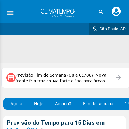
Faç
seu
logi
São Paulo, SP
Previsão Fim de Semana (08 e 09/08): Nova
arrow_forward
newspaper
frente fria traz chuva forte e frio para áreas do
país
Agora
Hoje
Amanhã
Fim de semana
15
Previsão do Tempo para 15 Dias em