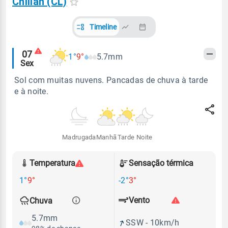
Chillan (CL)
Timeline
Alertas
07
1°
9°
5.7mm
Sex
meteorológicos
Sol com muitas nuvens. Pancadas de chuva à tarde
e à noite.
Madrugada
Manhã
Tarde
Noite
Temperatura
Sensação térmica
1°
9°
-2°
3°
Vento
Chuva
5.7mm
SSW - 10km/h