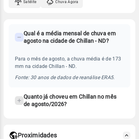
Satélite
Chuva Agora
FAQ
Qual é a média mensal de chuva em
-
agosto na cidade de Chillan - ND?
Perguntas
frequentes
Para o mês de agosto, a chuva média é de 173
sobre
mm na cidade Chillan - ND.
chuva
e
Fonte: 30 anos de dados de reanálise ERA5.
temperatura
Quanto já choveu em Chillan no mês
de agosto/2026?
Proximidades