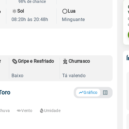
98% de chance
Sol
Lua
o
08:20h às 20:48h
Minguante
r
Gripe e Resfriado
Churrasco
Baixo
Tá valendo
Toro
Gráfico
Chuva
Vento
Umidade