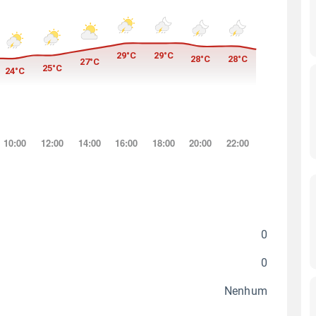
0
0
Nenhum