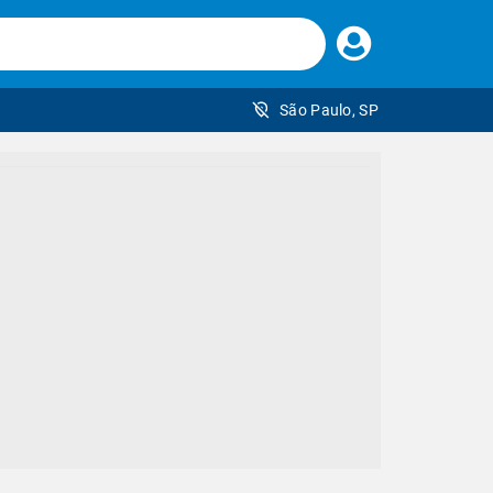
Faça
seu
login
São Paulo, SP