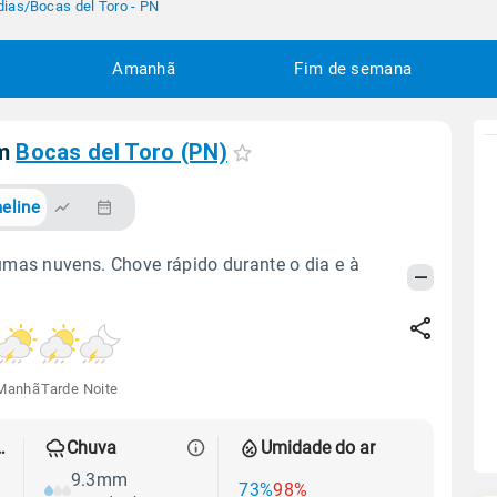
dias
/
Bocas del Toro - PN
Amanhã
Fim de semana
em
Bocas del Toro (PN)
eline
mas nuvens. Chove rápido durante o dia e à
Manhã
Tarde
Noite
 térmica
Chuva
Umidade do ar
9.3mm
73%
98%