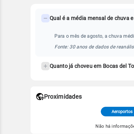
FAQ
Qual é a média mensal de chuva e
-
Perguntas
frequentes
Para o mês de agosto, a chuva médi
sobre
Fonte: 30 anos de dados de reanáli
chuva
e
Quanto já choveu em Bocas del T
temperatura
Proximidades
Fonte: dados combinados de estaçõe
de Tempo e Estudos Climáticos (CP
Aeroportos
Para obter mais informações sobre 
Não há informaçõ