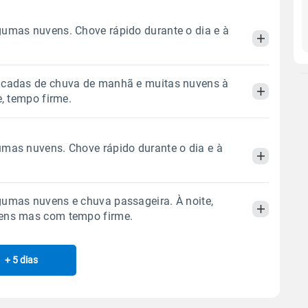
gumas nuvens. Chove rápido durante o dia e à
ncadas de chuva de manhã e muitas nuvens à
Manhã
Tarde
Noite
e, tempo firme.
 térmica
Chuva
Umidade do ar
Manhã
Tarde
Noite
mas nuvens. Chove rápido durante o dia e à
11.1mm
78%
93%
87% de chance
 térmica
Chuva
Umidade do ar
Sol
Lua
o
gumas nuvens e chuva passageira. À noite,
2.5mm
08:20h às 20:48h
Minguante
77%
94%
Manhã
Tarde
Noite
ens mas com tempo firme.
86% de chance
Sol
Lua
o
 térmica
Chuva
Umidade do ar
Gráfico
08:20h às 20:48h
Minguante
+ 5 dias
Manhã
Tarde
Noite
5.3mm
80%
92%
91% de chance
Chuva
Vento
Umidade
 térmica
Chuva
Umidade do ar
Sol
Lua
o