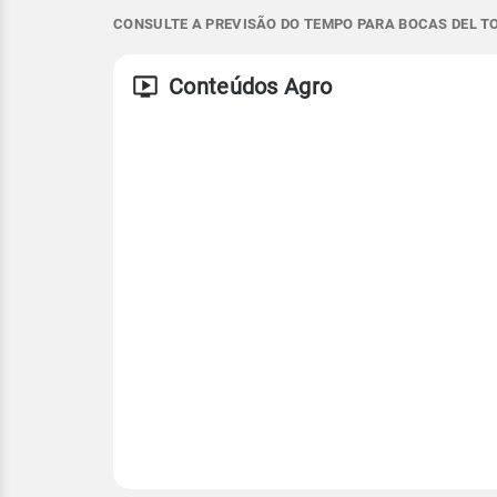
CONSULTE A PREVISÃO DO TEMPO PARA BOCAS DEL TO
NW - 8km/h
25°
29°
25°
29°
NW - 17km/h
Vento
Rajada de vent
Conteúdos Agro
Temperatura
NW - 9km/h
NW - 18km/h
Temperatura
Temperatura