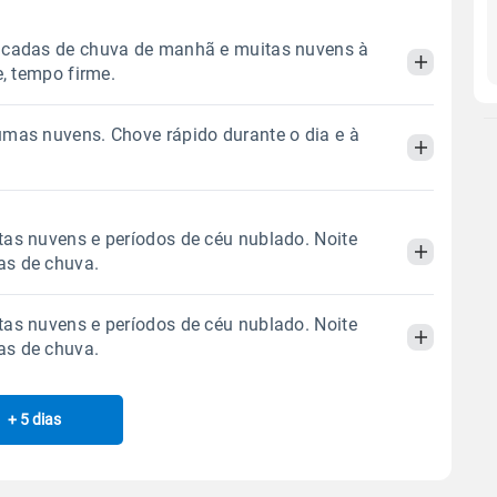
ncadas de chuva de manhã e muitas nuvens à
e, tempo firme.
mas nuvens. Chove rápido durante o dia e à
Manhã
Tarde
Noite
 térmica
Chuva
Umidade do ar
Manhã
Tarde
Noite
as nuvens e períodos de céu nublado. Noite
8.8mm
71%
99%
s de chuva.
97% de chance
 térmica
Chuva
Umidade do ar
Sol
Lua
o
as nuvens e períodos de céu nublado. Noite
3.7mm
08:21h às 20:50h
Minguante
72%
98%
Manhã
Tarde
Noite
s de chuva.
90% de chance
Sol
Lua
o
 térmica
Chuva
Umidade do ar
Gráfico
08:21h às 20:49h
Minguante
+ 5 dias
Manhã
Tarde
Noite
0.9mm
78%
99%
86% de chance
Chuva
Vento
Umidade
 térmica
Chuva
Umidade do ar
Sol
Lua
o