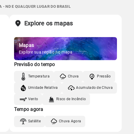
Gráfico
1.4mm
 - ND E QUALQUER LUGAR DO BRASIL
08:21h às 20:49h
Minguante
77%
98%
91% de chance
Chuva
Vento
Umidade
Sol
Lua
o
Explore os mapas
Gráfico
08:21h às 20:49h
Nova
Mapas
Chuva
Vento
Umidade
Gráfico
Explore sua região no mapa
Previsão do tempo
Chuva
Vento
Umidade
Temperatura
Chuva
Pressão
Umidade Relativa
Acumulado de Chuva
Vento
Risco de Incêndio
Tempo agora
Satélite
Chuva Agora