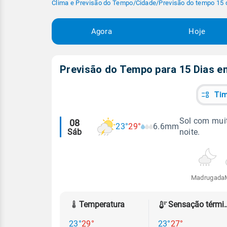
Clima e Previsão do Tempo
/
Cidade
/
Previsão do tempo 15 
Agora
Hoje
Previsão do Tempo para 15 Dias 
Tim
Alertas
Sol com muit
08
23°
29°
6.6mm
Sáb
noite.
meteorológicos
Madrugada
Temperatura
Sensação
23°
29°
23°
27°