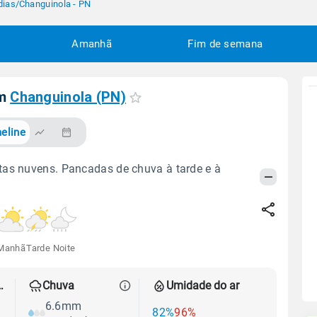
dias
/
Changuinola - PN
Amanhã
Fim de semana
em
Changuinola (PN)
eline
as nuvens. Pancadas de chuva à tarde e à
Manhã
Tarde
Noite
 térmica
Chuva
Umidade do ar
6.6mm
82%
96%