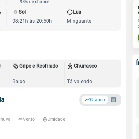
98% de chance
Sol
Lua
o
08:21h às 20:50h
Minguante
r
Gripe e Resfriado
Churrasco
Baixo
Tá valendo
la
Gráfico
Chuva
Vento
Umidade