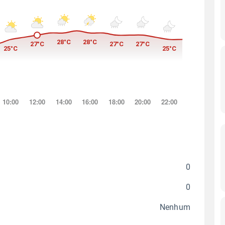
0
0
Nenhum