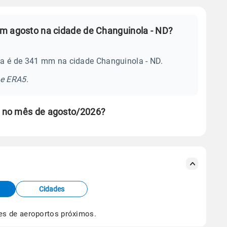
m agosto na cidade de Changuinola - ND?
ia é de 341 mm na cidade Changuinola - ND.
se ERA5.
 no mês de agosto/2026?
s meteorológicas e satélite do Centro de Previsão
TEC).
Cidades
os dados climáticos,
clique aqui.
es de aeroportos próximos.