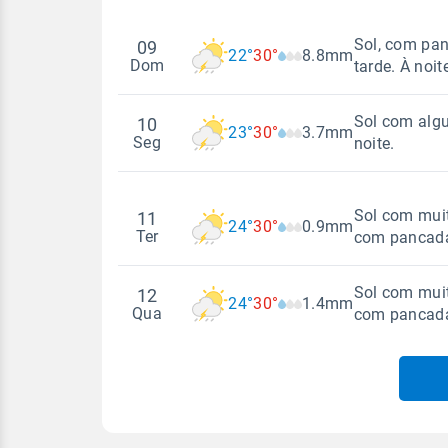
Sol, com pa
09
22°
30°
8.8mm
Dom
tarde. À noit
Sol com algu
10
23°
30°
3.7mm
Madrugada
Seg
noite.
Temperatura
Sensação
Madrugada
Sol com muit
11
24°
30°
0.9mm
22°
30°
22°
27°
Ter
com pancada
Temperatura
Sensação
Vento
Rajada de vent
Sol com muit
12
WNW - 6km/h
24°
30°
1.4mm
23°
30°
23°
28°
WNW - 25km/h
Madrugada
Qua
com pancada
Vento
Rajada de vent
Temperatura
Sensação
NNW - 6km/h
NNW - 24km/h
Madrugada
24°
30°
24°
28°
Temperatura
Temperatura
Sensação
Vento
Rajada de vent