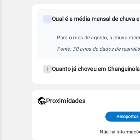
FAQ
Qual é a média mensal de chuva e
-
Perguntas
frequentes
Para o mês de agosto, a chuva méd
sobre
Fonte: 30 anos de dados de reanáli
chuva
e
Quanto já choveu em Changuinola
temperatura
Proximidades
Fonte: dados combinados de estaçõe
de Tempo e Estudos Climáticos (CP
Aeroportos
Para obter mais informações sobre 
Não há informaçõ