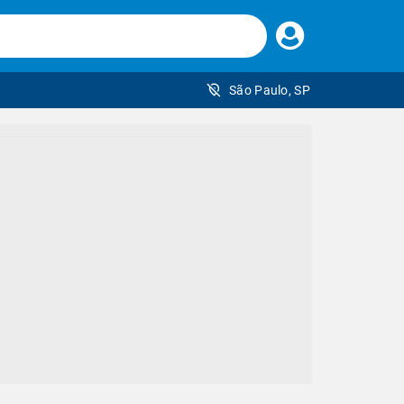
Faça
seu
login
São Paulo, SP