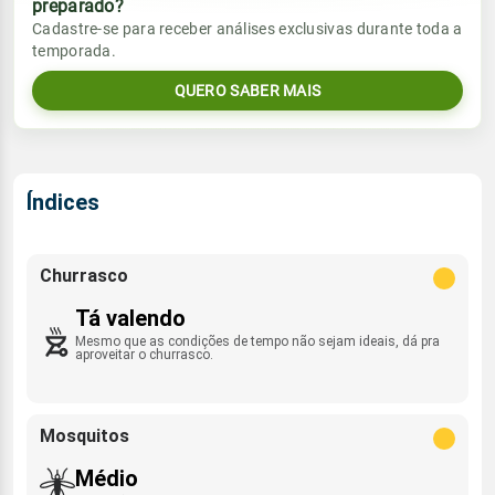
preparado?
Vento
Chuva
Cadastre-se para receber análises exclusivas durante toda a
Sol
Umidade do ar
temporada.
1.0mm
N/NNE - 8km/h
08:04h às 20:31h
73%
97%
86% de chance
QUERO SABER MAIS
Lua
Sol
Umidade do ar
Rajada de vento
Nova
08:04h às 20:31h
71%
94%
N - 25km/h
Índices
Lua
Rajada de vento
Nova
N/NNE - 28km/h
Churrasco
Tá valendo
Mesmo que as condições de tempo não sejam ideais, dá pra
aproveitar o churrasco.
Mosquitos
Médio