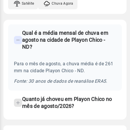
Satélite
Chuva Agora
FAQ
Qual é a média mensal de chuva em
-
agosto na cidade de Playon Chico -
Perguntas
ND?
frequentes
sobre
Para o mês de agosto, a chuva média é de 261
chuva
mm na cidade Playon Chico - ND.
e
temperatura
Fonte: 30 anos de dados de reanálise ERA5.
Quanto já choveu em Playon Chico no
mês de agosto/2026?