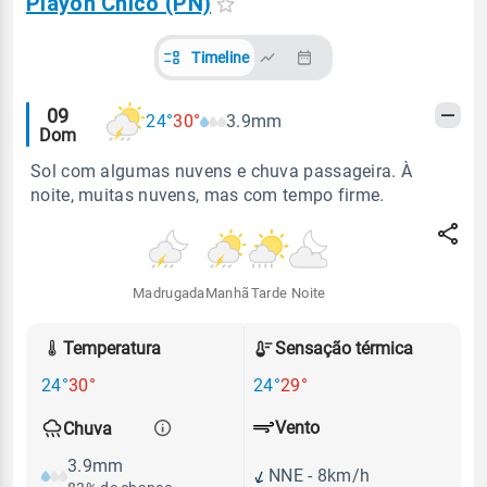
Playon Chico (PN)
Timeline
Alertas
09
24°
30°
3.9mm
Dom
meteorológicos
Sol com algumas nuvens e chuva passageira. À
noite, muitas nuvens, mas com tempo firme.
Madrugada
Manhã
Tarde
Noite
Temperatura
Sensação térmica
24°
30°
24°
29°
Vento
Chuva
3.9mm
NNE - 8km/h