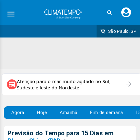
Faç
seu
logi
São Paulo, SP
Atenção para o mar muito agitado no Sul,
arrow_forward
newspaper
Sudeste e leste do Nordeste
Agora
Hoje
Amanhã
Fim de semana
15
Previsão do Tempo para 15 Dias em