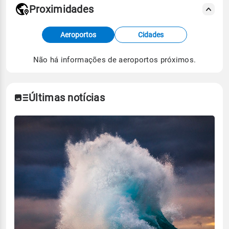
Proximidades
Fonte: dados combinados de estações
Aeroportos
Cidades
meteorológicas e satélite do Centro de Previsão
de Tempo e Estudos Climáticos (CPTEC).
Não há informações de aeroportos próximos.
Para obter mais informações sobre os dados
climáticos,
clique aqui.
Últimas notícias