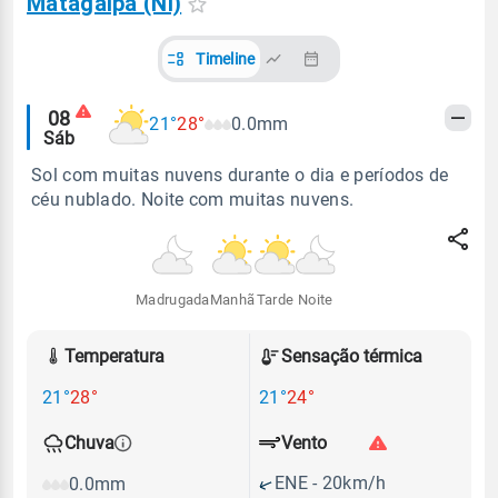
Matagalpa (NI)
Timeline
Alertas
08
21°
28°
0.0mm
Sáb
meteorológicos
Sol com muitas nuvens durante o dia e períodos de
céu nublado. Noite com muitas nuvens.
Madrugada
Manhã
Tarde
Noite
Temperatura
Sensação térmica
21°
28°
21°
24°
Vento
Chuva
ENE - 20km/h
0.0mm