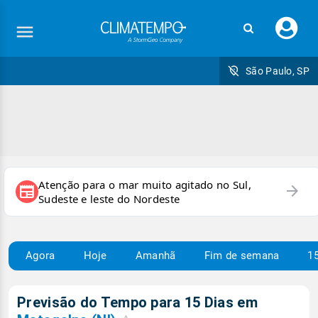
Faç
seu
logi
São Paulo, SP
Atenção para o mar muito agitado no Sul,
arrow_forward
newspaper
Sudeste e leste do Nordeste
Agora
Hoje
Amanhã
Fim de semana
15
Previsão do Tempo para 15 Dias em