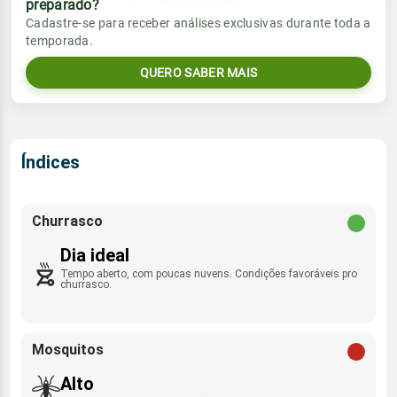
preparado?
Vento
Chuva
Cadastre-se para receber análises exclusivas durante toda a
Sol
Umidade do ar
temporada.
08:30h às 21:07h
ENE - 19km/h
0.0mm
65%
92%
QUERO SABER MAIS
Sol
Umidade do ar
Lua
Rajada de vento
08:30h às 21:06h
Minguante
63%
92%
ENE/NE - 63km/h
Lua
Índices
Rajada de vento
Nova
ENE - 64km/h
Churrasco
Dia ideal
Tempo aberto, com poucas nuvens. Condições favoráveis pro
churrasco.
Mosquitos
Alto