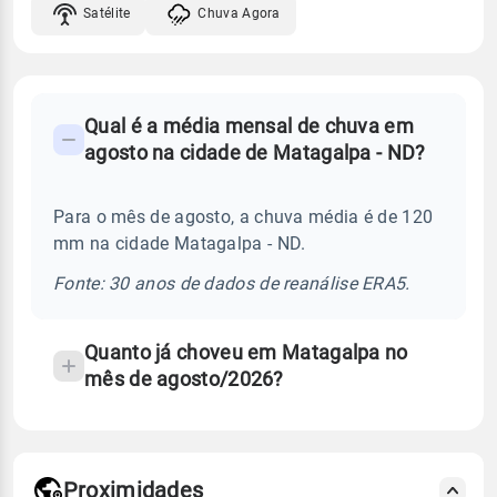
Satélite
Chuva Agora
FAQ
Qual é a média mensal de chuva em
-
agosto na cidade de Matagalpa - ND?
Perguntas
frequentes
Para o mês de agosto, a chuva média é de 120
sobre
mm na cidade Matagalpa - ND.
chuva
e
Fonte: 30 anos de dados de reanálise ERA5.
temperatura
Quanto já choveu em Matagalpa no
mês de agosto/2026?
Proximidades