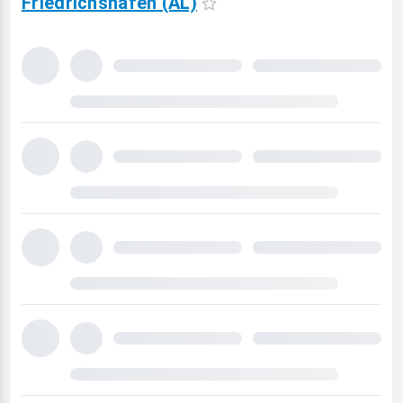
Friedrichshafen (AL)
Carregando
previsão
meteorológica
para
15
dias