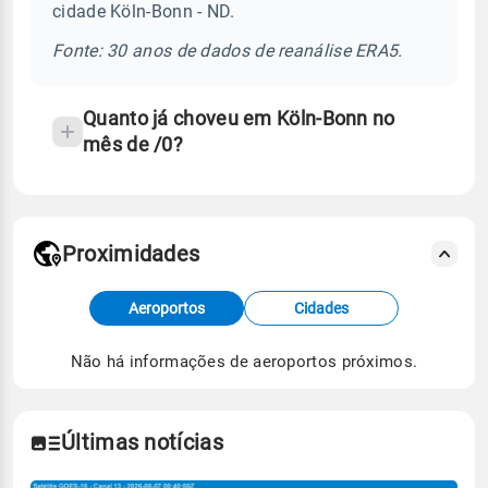
cidade Köln-Bonn - ND.
chuva
e
Fonte: 30 anos de dados de reanálise ERA5.
temperatura
Quanto já choveu em Köln-Bonn no
mês de /0?
Proximidades
Fonte: dados combinados de estações
Aeroportos
Cidades
meteorológicas e satélite do Centro de Previsão
de Tempo e Estudos Climáticos (CPTEC).
Não há informações de aeroportos próximos.
Para obter mais informações sobre os dados
climáticos,
clique aqui.
Últimas notícias