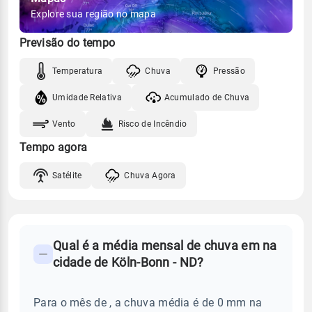
Explore sua região no mapa
Previsão do tempo
Temperatura
Chuva
Pressão
Umidade Relativa
Acumulado de Chuva
Vento
Risco de Incêndio
Tempo agora
Satélite
Chuva Agora
FAQ
Qual é a média mensal de chuva em na
-
cidade de Köln-Bonn - ND?
Perguntas
frequentes
Para o mês de , a chuva média é de 0 mm na
sobre