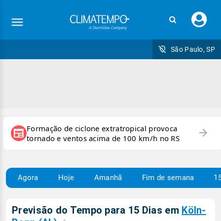
Faç
seu
logi
São Paulo, SP
Formação de ciclone extratropical provoca
arrow_forward
newspaper
tornado e ventos acima de 100 km/h no RS
Agora
Hoje
Amanhã
Fim de semana
15
Previsão do Tempo para 15 Dias em
Köln-