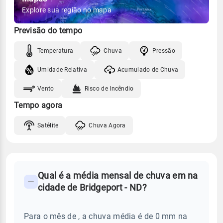
Explore sua região no mapa
Previsão do tempo
Temperatura
Chuva
Pressão
Umidade Relativa
Acumulado de Chuva
Vento
Risco de Incêndio
Tempo agora
Satélite
Chuva Agora
FAQ
Qual é a média mensal de chuva em na
-
cidade de Bridgeport - ND?
Perguntas
frequentes
Para o mês de , a chuva média é de 0 mm na
sobre