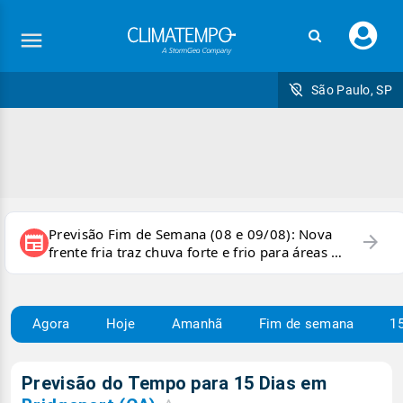
Faç
seu
logi
São Paulo, SP
Previsão Fim de Semana (08 e 09/08): Nova
arrow_forward
newspaper
frente fria traz chuva forte e frio para áreas do
país
Agora
Hoje
Amanhã
Fim de semana
15
Previsão do Tempo para 15 Dias em