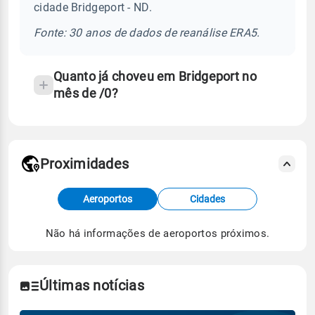
cidade Bridgeport - ND.
chuva
e
Fonte: 30 anos de dados de reanálise ERA5.
temperatura
Quanto já choveu em Bridgeport no
mês de /0?
Proximidades
Fonte: dados combinados de estações
Aeroportos
Cidades
meteorológicas e satélite do Centro de Previsão
de Tempo e Estudos Climáticos (CPTEC).
Não há informações de aeroportos próximos.
Para obter mais informações sobre os dados
climáticos,
clique aqui.
Últimas notícias